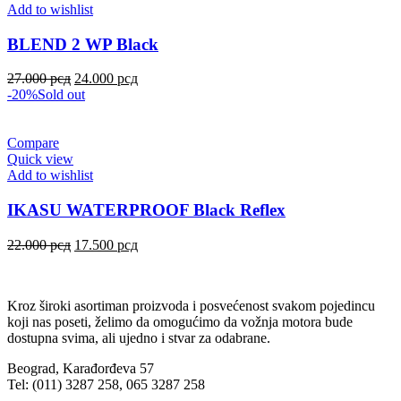
Add to wishlist
BLEND 2 WP Black
27.000
рсд
24.000
рсд
-20%
Sold out
Compare
Quick view
Add to wishlist
IKASU WATERPROOF Black Reflex
22.000
рсд
17.500
рсд
Kroz široki asortiman proizvoda i posvećenost svakom pojedincu
koji nas poseti, želimo da omogućimo da vožnja motora bude
dostupna svima, ali ujedno i stvar za odabrane.
Beograd, Karađorđeva 57
Tel: (011) 3287 258, 065 3287 258