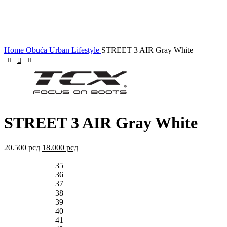
Click to enlarge
Home
Obuća
Urban Lifestyle
STREET 3 AIR Gray White
STREET 3 AIR Gray White
20.500
рсд
18.000
рсд
35
36
37
38
39
40
41