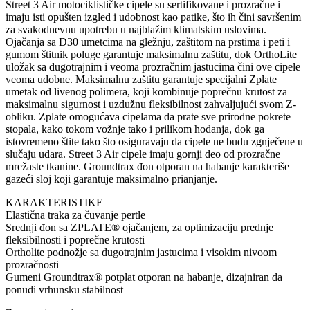
Street 3 Air motociklističke cipele su sertifikovane i prozračne i
imaju isti opušten izgled i udobnost kao patike, što ih čini savršenim
za svakodnevnu upotrebu u najblažim klimatskim uslovima.
Ojačanja sa D30 umetcima na gležnju, zaštitom na prstima i peti i
gumom štitnik poluge garantuje maksimalnu zaštitu, dok OrthoLite
uložak sa dugotrajnim i veoma prozračnim jastucima čini ove cipele
veoma udobne. Maksimalnu zaštitu garantuje specijalni Zplate
umetak od livenog polimera, koji kombinuje poprečnu krutost za
maksimalnu sigurnost i uzdužnu fleksibilnost zahvaljujući svom Z-
obliku. Zplate omogućava cipelama da prate sve prirodne pokrete
stopala, kako tokom vožnje tako i prilikom hodanja, dok ga
istovremeno štite tako što osiguravaju da cipele ne budu zgnječene u
slučaju udara. Street 3 Air cipele imaju gornji deo od prozračne
mrežaste tkanine. Groundtrax đon otporan na habanje karakteriše
gazeći sloj koji garantuje maksimalno prianjanje.
KARAKTERISTIKE
Elastična traka za čuvanje pertle
Srednji đon sa ZPLATE® ojačanjem, za optimizaciju prednje
fleksibilnosti i poprečne krutosti
Ortholite podnožje sa dugotrajnim jastucima i visokim nivoom
prozračnosti
Gumeni Groundtrax® potplat otporan na habanje, dizajniran da
ponudi vrhunsku stabilnost