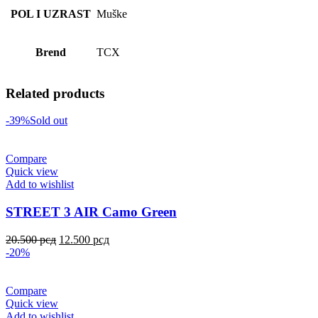
POL I UZRAST
Muške
Brend
TCX
Related products
-39%
Sold out
Compare
Quick view
Add to wishlist
STREET 3 AIR Camo Green
20.500
рсд
12.500
рсд
-20%
Compare
Quick view
Add to wishlist