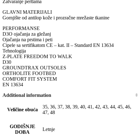
Zatvaranje pertlama
GLAVNI MATERIJALI
Gornjište od antilop kože i prozračne mrežaste tkanine
PERFORMANSE
D3O ojačanja za gležanj
Ojačanja na prstima i peti
Cipele sa sertifikatom CE – kat. II – Standard EN 13634
Tehnologija
Z-PLATE FREEDOM TO WALK
D30
GROUNDTRAX OUTSOLES
ORTHOLITE FOOTBED
COMFORT FIT SYSTEM
EN 13634
Additional information
35, 36, 37, 38, 39, 40, 41, 42, 43, 44, 45, 46,
Veličine obuća
47, 48
GODIŠNJE
Letnje
DOBA