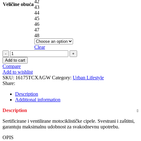
42
Veličine obuća
43
44
45
46
47
48
Clear
STREET
3
Add to cart
AIR
Compare
Gray
Add to wishlist
White
SKU:
16175TCXAGW
Category:
Urban Lifestyle
quantity
Share:
Description
Additional information
Description
Sertificirane i ventilirane motociklističke cipele. Svestrani i zaštitni,
garantuju maksimalnu udobnost za svakodnevnu upotrebu.
OPIS