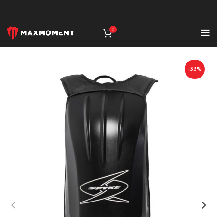
0
-33%