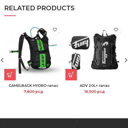
RELATED PRODUCTS
CAMELBACK HYDRO ranac
ADV 20L+ ranac
7.800
рсд
16.500
рсд