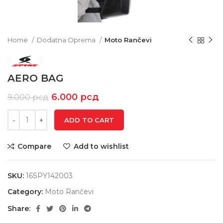
Home
Dodatna Oprema
Moto Rančevi
AERO BAG
6.000
рсд
9.000
рсд
ADD TO CART
Compare
Add to wishlist
SKU:
16SPY142003
Category:
Moto Rančevi
Share: