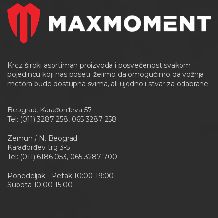
Kroz široki asortiman proizvoda i posvećenost svakom
pojedincu koji nas poseti, želimo da omogućimo da vožnja
motora bude dostupna svima, ali ujedno i stvar za odabrane.
Beograd, Karađorđeva 57
Tel: (011) 3287 258, 065 3287 258
Zemun / N. Beograd
Karađorđev trg 3-5
Tel: (011) 6186 053, 065 3287 700
Ponedeljak - Petak 10:00-19:00
Subota 10:00-15:00