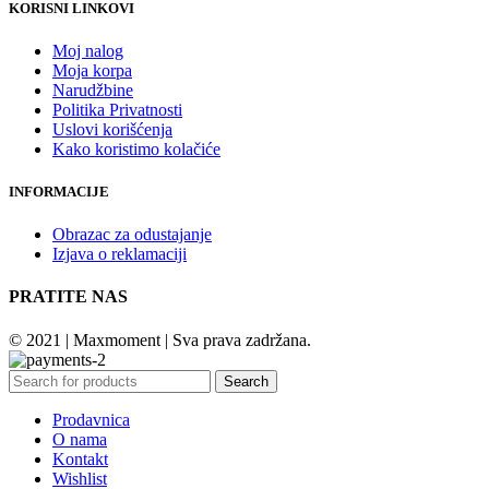
KORISNI LINKOVI
Moj nalog
Moja korpa
Narudžbine
Politika Privatnosti
Uslovi korišćenja
Kako koristimo kolačiće
INFORMACIJE
Obrazac za odustajanje
Izjava o reklamaciji
PRATITE NAS
© 2021 | Maxmoment | Sva prava zadržana.
Search
Prodavnica
O nama
Kontakt
Wishlist