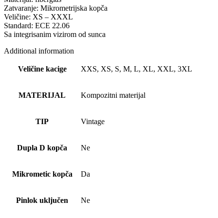
Zatvaranje: Mikrometrijska kopča
Veličine: XS – XXXL
Standard: ECE 22.06
Sa integrisanim vizirom od sunca
Additional information
Veličine kacige
XXS, XS, S, M, L, XL, XXL, 3XL
MATERIJAL
Kompozitni materijal
TIP
Vintage
Dupla D kopča
Ne
Mikrometic kopča
Da
Pinlok uključen
Ne