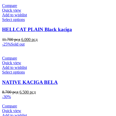
Compare
Quick view
Add to wishlist
Select options
HELLCAT PLAIN Black kaciga
11.700
рсд
6.000
рсд
-25%
Sold out
Compare
Quick view
Add to wishlist
Select options
NATIVE KACIGA BELA
8.700
рсд
6.500
рсд
-30%
Compare
Quick view
Add to wishlist