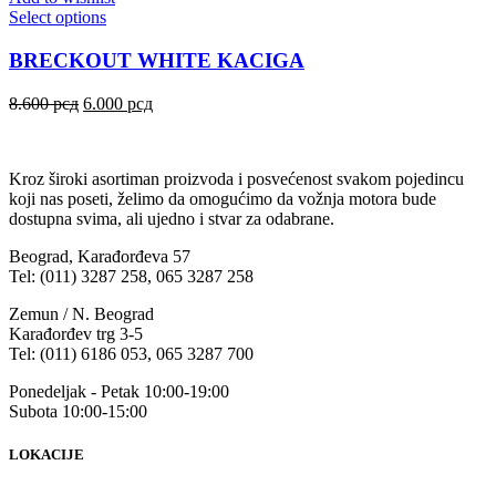
Select options
BRECKOUT WHITE KACIGA
8.600
рсд
6.000
рсд
Kroz široki asortiman proizvoda i posvećenost svakom pojedincu
koji nas poseti, želimo da omogućimo da vožnja motora bude
dostupna svima, ali ujedno i stvar za odabrane.
Beograd, Karađorđeva 57
Tel: (011) 3287 258, 065 3287 258
Zemun / N. Beograd
Karađorđev trg 3-5
Tel: (011) 6186 053, 065 3287 700
Ponedeljak - Petak 10:00-19:00
Subota 10:00-15:00
LOKACIJE