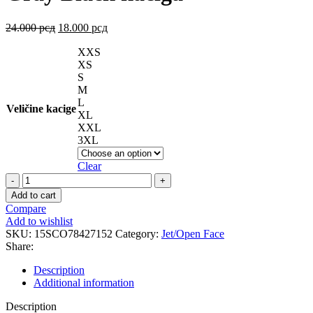
24.000
рсд
18.000
рсд
XXS
XS
S
M
L
Veličine kacige
XL
XXL
3XL
Clear
BELFAST
EVO
Add to cart
NEVADA
Compare
Gray
Add to wishlist
Black
SKU:
15SCO78427152
Category:
Jet/Open Face
kaciga
Share:
quantity
Description
Additional information
Description