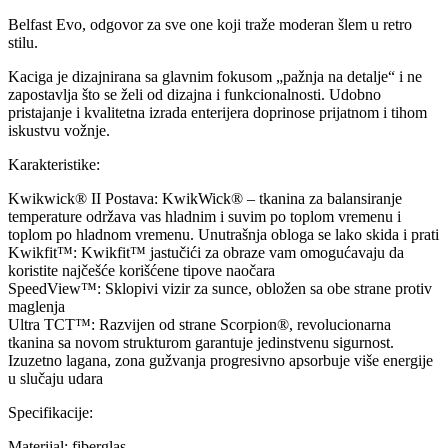
Belfast Evo, odgovor za sve one koji traže moderan šlem u retro
stilu.
Kaciga je dizajnirana sa glavnim fokusom „pažnja na detalje“ i ne
zapostavlja što se želi od dizajna i funkcionalnosti. Udobno
pristajanje i kvalitetna izrada enterijera doprinose prijatnom i tihom
iskustvu vožnje.
Karakteristike:
Kwikwick® II Postava: KwikWick® – tkanina za balansiranje
temperature održava vas hladnim i suvim po toplom vremenu i
toplom po hladnom vremenu. Unutrašnja obloga se lako skida i prati
Kwikfit™: Kwikfit™ jastučići za obraze vam omogućavaju da
koristite najčešće korišćene tipove naočara
SpeedView™: Sklopivi vizir za sunce, obložen sa obe strane protiv
maglenja
Ultra TCT™: Razvijen od strane Scorpion®, revolucionarna
tkanina sa novom strukturom garantuje jedinstvenu sigurnost.
Izuzetno lagana, zona gužvanja progresivno apsorbuje više energije
u slučaju udara
Specifikacije:
Materijal: fiberglas