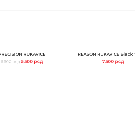
PRECISION RUKAVICE
REASON RUKAVICE Black 
SELECT OPTIONS
SELECT OPTIONS
5.500
рсд
7.500
рсд
6.500
рсд