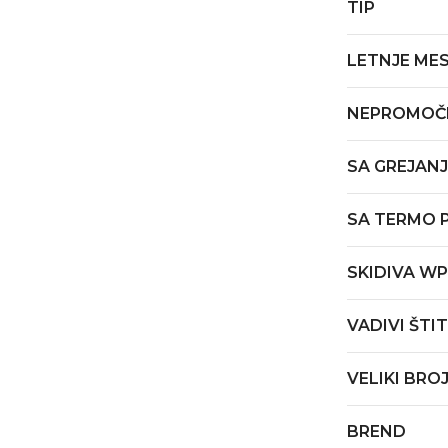
TIP
LETNJE ME
NEPROMOČ
SA GREJAN
SA TERMO
SKIDIVA W
VADIVI ŠTIT
VELIKI BRO
BREND