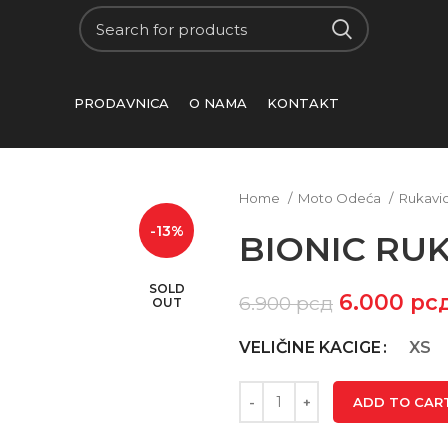
PRODAVNICA
O NAMA
KONTAKT
Home
Moto Odeća
Rukavi
-13%
BIONIC RU
SOLD
6.000
рс
6.900
рсд
OUT
VELIČINE KACIGE
XS
ADD TO CAR