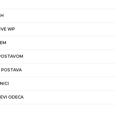
SH
IVE WP
JEM
 POSTAVOM
P POSTAVA
NICI
JEVI ODEĆA