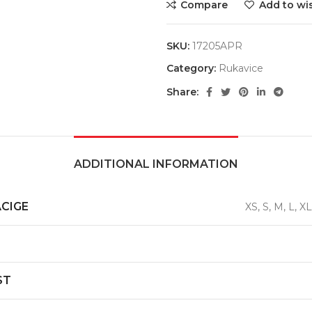
Compare
Add to wis
SKU:
17205APR
Category:
Rukavice
Share:
ADDITIONAL INFORMATION
ACIGE
XS, S, M, L, X
ST