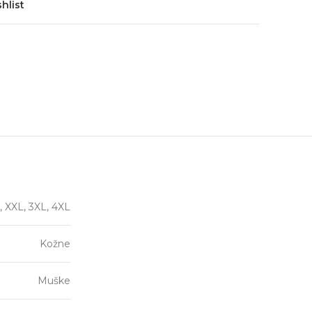
hlist
L, XXL, 3XL, 4XL
Kožne
Muške