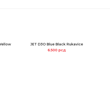
-13%
Yellow
JET D3O Blue Black Rukavice
SELECT OPTIONS
6.500
рсд