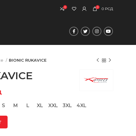
0
0
0
РСД
ce
BIONIC RUKAVICE
KAVICE
д
S
M
L
XL
XXL
3XL
4XL
T