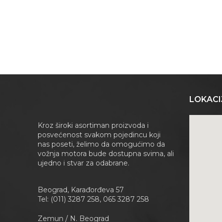
LOKACI
Kroz široki asortiman proizvoda i
posvećenost svakom pojedincu koji
nas poseti, želimo da omogućimo da
vožnja motora bude dostupna svima, ali
ujedno i stvar za odabrane.
Beograd, Karađorđeva 57
Tel: (011) 3287 258, 065 3287 258
Zemun / N. Beograd