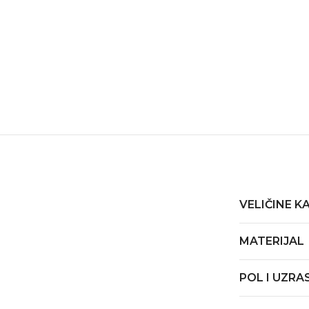
VELIČINE K
MATERIJAL
POL I UZRA