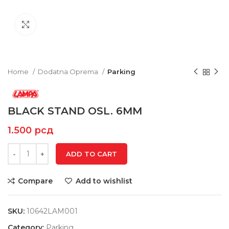
Click to enlarge
Home
Dodatna Oprema
Parking
BLACK STAND OSL. 6MM
1.500
рсд
ADD TO CART
Compare
Add to wishlist
SKU:
10642LAM001
Category:
Parking