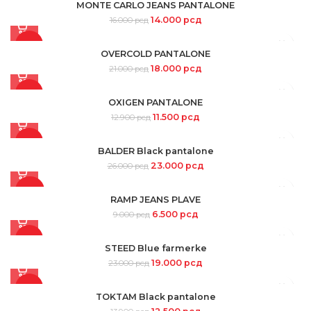
MONTE CARLO JEANS PANTALONE
14.000
рсд
16.000
рсд
-14%
OVERCOLD PANTALONE
18.000
рсд
21.000
рсд
SOLD
OUT
-11%
OXIGEN PANTALONE
11.500
рсд
12.900
рсд
-12%
BALDER Black pantalone
23.000
рсд
26.000
рсд
-28%
RAMP JEANS PLAVE
6.500
рсд
9.000
рсд
-17%
STEED Blue farmerke
19.000
рсд
23.000
рсд
-10%
TOKTAM Black pantalone