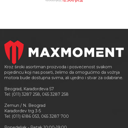
12.500
рсд
13.900
рсд
Kroz široki asortiman proizvoda i posvećenost svakom
pojedincu koji nas poseti, želimo da omogućimo da vožnja
motora bude dostupna svima, ali ujedno i stvar za odabrane.
Beograd, Karađorđeva 57
Tel: (011) 3287 258, 065 3287 258
Zemun / N. Beograd
Karađorđev trg 3-5
Tel: (011) 6186 053, 065 3287 700
Ponedeljak - Petak 10:00-19:00