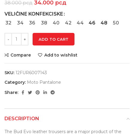
34.000
рсд
38.000
рсд
VELIČINE KONFEKCISKE
32
34
36
38
40
42
44
46
48
50
ADD TO CART
Compare
Add to wishlist
SKU:
12FUR6007143
Category:
Moto Pantalone
Share:
DESCRIPTION
The Bud Evo leather trousers are a major product of the