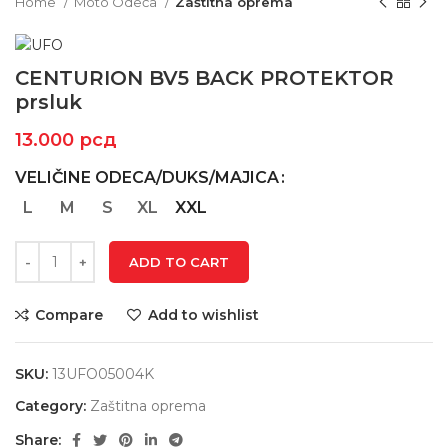
Home
Moto Odeća
Zaštitna oprema
CENTURION BV5 BACK PROTEKTOR
prsluk
13.000
рсд
VELIČINE ODECA/DUKS/MAJICA
L
M
S
XL
XXL
ADD TO CART
Compare
Add to wishlist
SKU:
13UFO05004K
Category:
Zaštitna oprema
Share: