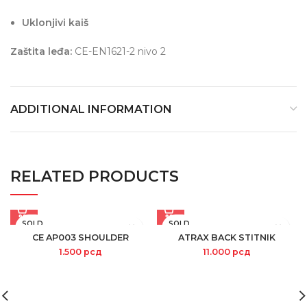
Uklonjivi kaiš
Zaštita leđa:
CE-EN1621-2 nivo 2
ADDITIONAL INFORMATION
RELATED PRODUCTS
SOLD
SOLD
OUT
OUT
CE AP003 SHOULDER
ATRAX BACK STITNIK
1.500
рсд
11.000
рсд