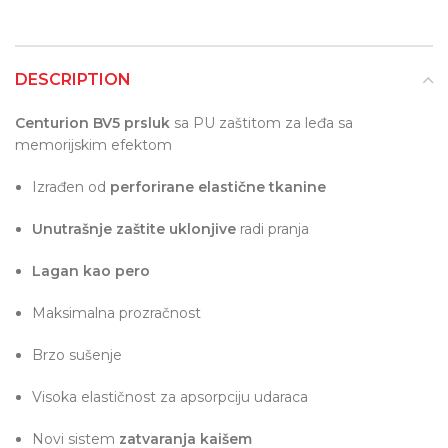
DESCRIPTION
Centurion BV5 prsluk
sa PU zaštitom za leđa sa
memorijskim efektom
Izrađen od
perforirane elastične tkanine
Unutrašnje zaštite uklonjive
radi pranja
Lagan kao pero
Maksimalna prozračnost
Brzo sušenje
Visoka elastičnost za apsorpciju udaraca
Novi sistem
zatvaranja kaišem