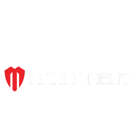
Kroz široki asortiman proizvoda i posvećenost svakom
pojedincu koji nas poseti, želimo da omogućimo da vožnja
motora bude dostupna svima, ali ujedno i stvar za odabrane.
Beograd, Karađorđeva 57