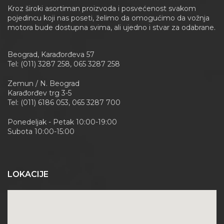
Kroz široki asortiman proizvoda i posvećenost svakom
pojedincu koji nas poseti, želimo da omogućimo da vožnja
motora bude dostupna svima, ali ujedno i stvar za odabrane.
Beograd, Karađorđeva 57
Tel: (011) 3287 258, 065 3287 258
Zemun / N. Beograd
Karađorđev trg 3-5
Tel: (011) 6186 053, 065 3287 700
Ponedeljak - Petak 10:00-19:00
Subota 10:00-15:00
LOKACIJE