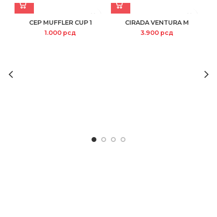
CEP MUFFLER CUP 1
CIRADA VENTURA M
1.000
рсд
3.900
рсд
PO