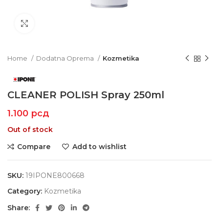
Click to enlarge
Home
Dodatna Oprema
Kozmetika
CLEANER POLISH Spray 250ml
1.100
рсд
Out of stock
Compare
Add to wishlist
SKU:
19IPONE800668
Category:
Kozmetika
Share: