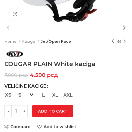
Click to enlarge
Home
Kacige
Jet/Open Face
COUGAR PLAIN White kaciga
4.500
рсд
7.900
рсд
VELIČINE KACIGE
XS
S
M
L
XL
XXL
ADD TO CART
Compare
Add to wishlist