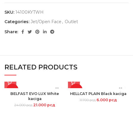
SKU:
14100KYTWH
Categories:
Jet/Open Face
,
Outlet
Share:
RELATED PRODUCTS
-13%
-49%
BELFAST EVO LUX White
HELLCAT PLAIN Black kaciga
kaciga
6.000
рсд
11.700
рсд
21.000
рсд
24.000
рсд