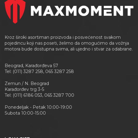
Kroz široki asortiman proizvoda i posvećenost svakom
pojedincu koji nas poseti, želimo da omogućimo da vožnja
motora bude dostupna svima, ali ujedno i stvar za odabrane.
Beograd, Karađorđeva 57
Tel: (011) 3287 258, 065 3287 258
Zemun / N. Beograd
Karađorđev trg 3-5
Tel: (011) 6186 053, 065 3287 700
Ponedeljak - Petak 10:00-19:00
Subota 10:00-15:00