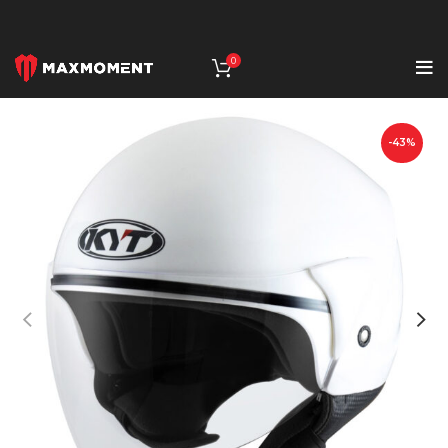
0
-43%