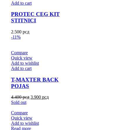
Add to cart
PROTEC CEG KIT
STITNICI
2.500
рсд
-11%
Compare
Quick view
Add to wishlist
Add to cart
T-MAXTER BACK
POJAS
4.400
рсд
3.900
рсд
Sold out
Compare
Quick view
Add to wishlist
Read more