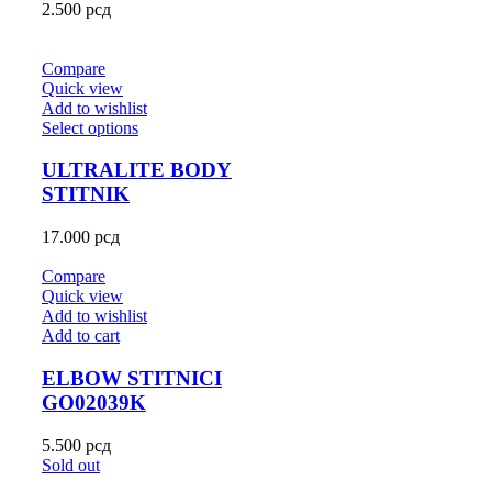
2.500
рсд
Compare
Quick view
Add to wishlist
Select options
ULTRALITE BODY
STITNIK
17.000
рсд
Compare
Quick view
Add to wishlist
Add to cart
ELBOW STITNICI
GO02039K
5.500
рсд
Sold out