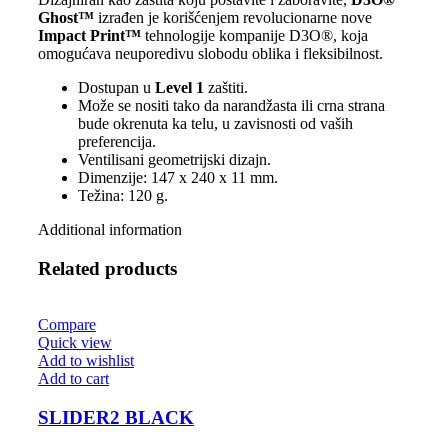
Ghost™
izrađen je korišćenjem revolucionarne nove
Impact Print™
tehnologije kompanije D3O®, koja
omogućava neuporedivu slobodu oblika i fleksibilnost.
Dostupan u
Level 1
zaštiti.
Može se nositi tako da narandžasta ili crna strana
bude okrenuta ka telu, u zavisnosti od vaših
preferencija.
Ventilisani geometrijski dizajn.
Dimenzije: 147 x 240 x 11 mm.
Težina: 120 g.
Additional information
Related products
Compare
Quick view
Add to wishlist
Add to cart
SLIDER2 BLACK