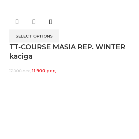
SELECT OPTIONS
TT-COURSE MASIA REP. WINTER
kaciga
11.900
рсд
17.000
рсд
Kroz široki asortiman proizvoda i posvećenost svakom
pojedincu koji nas poseti, želimo da omogućimo da vožnja
motora bude dostupna svima, ali ujedno i stvar za odabrane.
Beograd, Karađorđeva 57