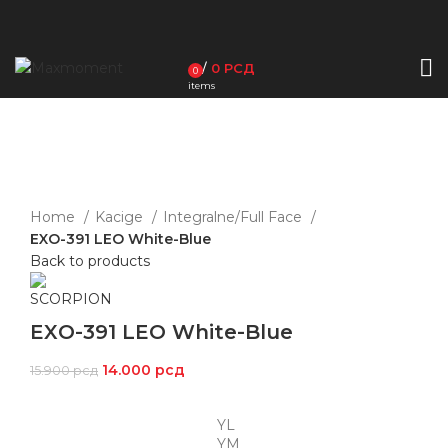
/
0
РСД
0
items
-12%
Click to enlarge
Home
Kacige
Integralne/Full Face
EXO-391 LEO White-Blue
Back to products
EXO-391 LEO White-Blue
14.000
рсд
15.900
рсд
YL
YM