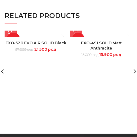
RELATED PRODUCTS
-20%
-12%
EXO-520 EVO AIR SOLID Black
EXO-491 SOLID Matt
Anthracite
21.500
рсд
27.000
рсд
15.900
рсд
18.000
рсд