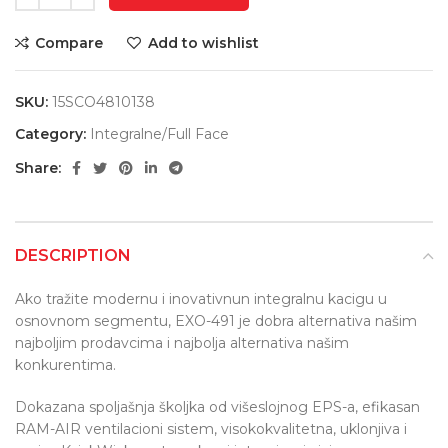
Compare
Add to wishlist
SKU:
15SCO4810138
Category:
Integralne/Full Face
Share:
DESCRIPTION
Ako tražite modernu i inovativnun integralnu kacigu u
osnovnom segmentu, EXO-491 je dobra alternativa našim
najboljim prodavcima i najbolja alternativa našim
konkurentima.
Dokazana spoljašnja školjka od višeslojnog EPS-a, efikasan
RAM-AIR ventilacioni sistem, visokokvalitetna, uklonjiva i