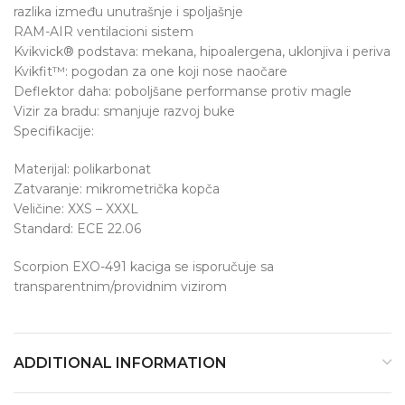
razlika između unutrašnje i spoljašnje
RAM-AIR ventilacioni sistem
Kvikvick® podstava: mekana, hipoalergena, uklonjiva i periva
Kvikfit™: pogodan za one koji nose naočare
Deflektor daha: poboljšane performanse protiv magle
Vizir za bradu: smanjuje razvoj buke
Specifikacije:
Materijal: polikarbonat
Zatvaranje: mikrometrička kopča
Veličine: XXS – XXXL
Standard: ECE 22.06
Scorpion EXO-491 kaciga se isporučuje sa
transparentnim/providnim vizirom
ADDITIONAL INFORMATION