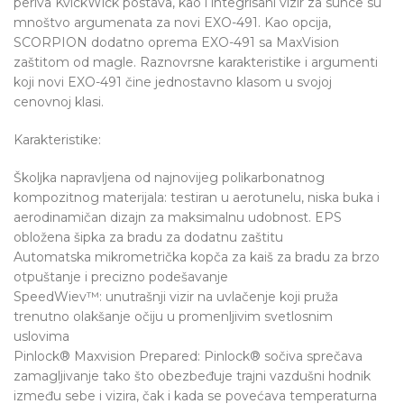
periva KvickWick postava, kao i integrisani vizir za sunce su
mnoštvo argumenata za novi EXO-491. Kao opcija,
SCORPION dodatno oprema EXO-491 sa MaxVision
zaštitom od magle. Raznovrsne karakteristike i argumenti
koji novi EXO-491 čine jednostavno klasom u svojoj
cenovnoj klasi.
Karakteristike:
Školjka napravljena od najnovijeg polikarbonatnog
kompozitnog materijala: testiran u aerotunelu, niska buka i
aerodinamičan dizajn za maksimalnu udobnost. EPS
obložena šipka za bradu za dodatnu zaštitu
Automatska mikrometrička kopča za kaiš za bradu za brzo
otpuštanje i precizno podešavanje
SpeedWiev™: unutrašnji vizir na uvlačenje koji pruža
trenutno olakšanje očiju u promenljivim svetlosnim
uslovima
Pinlock® Maxvision Prepared: Pinlock® sočiva sprečava
zamagljivanje tako što obezbeđuje trajni vazdušni hodnik
između sebe i vizira, čak i kada se povećava temperaturna