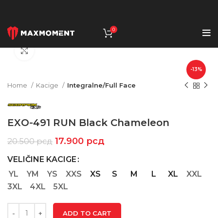
0
Click to enlarge
-13%
Home
Kacige
Integralne/Full Face
EXO-491 RUN Black Chameleon
17.900
рсд
20.500
рсд
VELIČINE KACIGE
YL
YM
YS
XXS
XS
S
M
L
XL
XXL
3XL
4XL
5XL
ADD TO CART