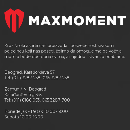
Kroz široki asortiman proizvoda i posvećenost svakom
pojedincu koji nas poseti, želimo da omogućimo da vožnja
motora bude dostupna svima, ali ujedno i stvar za odabrane.
Beograd, Karađorđeva 57
Tel: (011) 3287 258, 065 3287 258
Zemun / N. Beograd
Karađorđev trg 3-5
Tel: (011) 6186 053, 065 3287 700
Ponedeljak - Petak 10:00-19:00
Subota 10:00-15:00