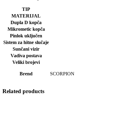
TIP
MATERIJAL
Dupla D kopča
Mikrometic kopča
Pinlok uključen
Sistem za hitne slučaje
Sunčani vizir
Vadiva postava
Veliki brojevi
Brend
SCORPION
Related products