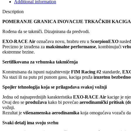
Additional information
Description
POMERANJE GRANICA INOVACIJE TRKAČKIH KACIGA
Rođena da se takmiči. Dizajnirana da predvodi.
EXO-RACE Air
označava novu, hrabru eru u
ScorpionEXO
nasle
Precizno je izrađena za
maksimalne performanse
, kombinujući
vrhu
ekstremne brzine.
Sertifikovana za vrhunska takmičenja
Konstruisana da ispuni najzahtevnije
FIM Racing #2
standarde,
EXO
Na stazi ili na putu pri punom gasu, kaciga pruža
izuzetnu bezbednos
Spojler tehnologija koja se prilagođava svakoj vožnji
Jedna od najnaprednijih karakteristika
EXO-RACE Air
kacige je nj
Ovaj deo se
produžava
kako bi povećao
aerodinamički pritisak (d
vožnji.
Rezultat je
višenamenska aerodinamika
koja omogućava vozaču da se
Svaki detalj ima svoju svrhu