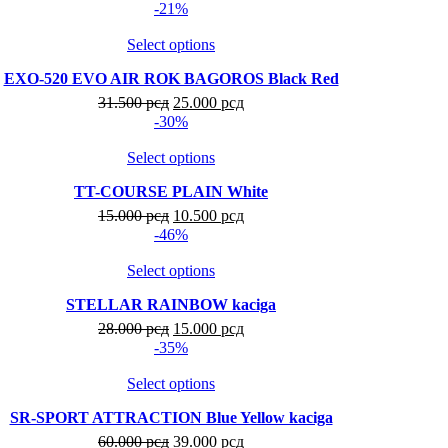
-21%
Select options
EXO-520 EVO AIR ROK BAGOROS Black Red
31.500
рсд
25.000
рсд
-30%
Select options
TT-COURSE PLAIN White
15.000
рсд
10.500
рсд
-46%
Select options
STELLAR RAINBOW kaciga
28.000
рсд
15.000
рсд
-35%
Select options
SR-SPORT ATTRACTION Blue Yellow kaciga
60.000
рсд
39.000
рсд