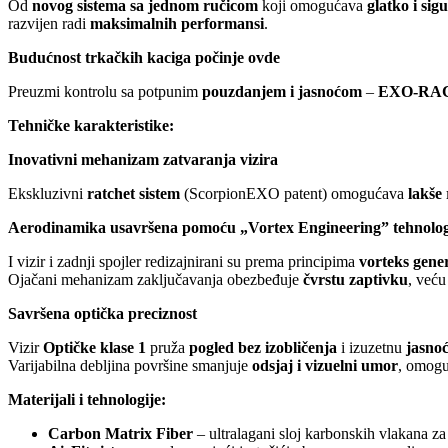
Od
novog sistema sa jednom ručicom
koji omogućava
glatko i sig
razvijen radi
maksimalnih performansi
.
Budućnost trkačkih kaciga počinje ovde
Preuzmi kontrolu sa potpunim
pouzdanjem i jasnoćom
–
EXO-RAC
Tehničke karakteristike:
Inovativni mehanizam zatvaranja vizira
Ekskluzivni
ratchet sistem
(ScorpionEXO patent) omogućava
lakše
Aerodinamika usavršena pomoću „Vortex Engineering” tehnolog
I vizir i zadnji spojler redizajnirani su prema principima
vorteks gene
Ojačani mehanizam zaključavanja obezbeđuje
čvrstu zaptivku
, već
Savršena optička preciznost
Vizir
Optičke klase 1
pruža
pogled bez izobličenja
i izuzetnu
jasno
Varijabilna debljina površine smanjuje
odsjaj i vizuelni umor
, omogu
Materijali i tehnologije:
Carbon Matrix Fiber
– ultralagani sloj karbonskih vlakana z