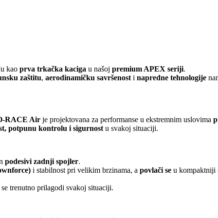
đu kao
prva trkačka kaciga
u našoj
premium APEX seriji
.
nsku zaštitu
,
aerodinamičku savršenost
i
napredne tehnologije
nam
-RACE Air
je projektovana za performanse u ekstremnim uslovima
p
t, potpunu kontrolu i sigurnost
u svakoj situaciji.
en
podesivi zadnji spojler
.
ownforce)
i stabilnost pri velikim brzinama, a
povlači se
u kompaktniji 
 trenutno prilagodi svakoj situaciji.