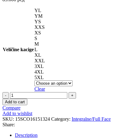
YL
YM
YS
XXS
XS
S
M
Veličine kacige
L
XL
XXL
3XL
4XL
5XL
Clear
EXO-
RACE
Add to cart
AIR
Compare
KOBRA
Add to wishlist
Black-
SKU:
15SCO16151324
Category:
Integralne/Full Face
Red
Share:
quantity
Description