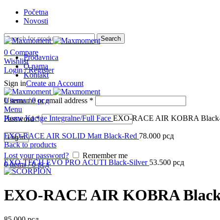
Početna
Novosti
Search
0
Compare
Prodavnica
Wishlist
O nama
Login / Register
Kontakt
Sign in
Create an Account
Username or email address
0
items
/
0
рсд
*
Menu
Click to enlarge
Home
Kacige
Integralne/Full Face
EXO-RACE AIR KOBRA Black
Password
*
EXO-RACE AIR SOLID Matt Black-Red
78.000
рсд
Log in
Back to products
Lost your password?
Remember me
EXO-TECH EVO PRO ACUTI Black-Silver
53.500
рсд
0
items
/
0
рсд
EXO-RACE AIR KOBRA Black
85.000
рсд