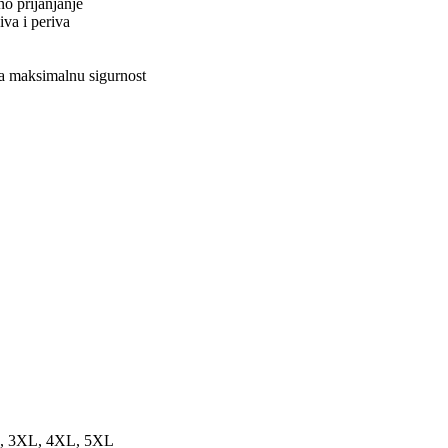
o prijanjanje
iva i periva
za maksimalnu sigurnost
, 3XL, 4XL, 5XL