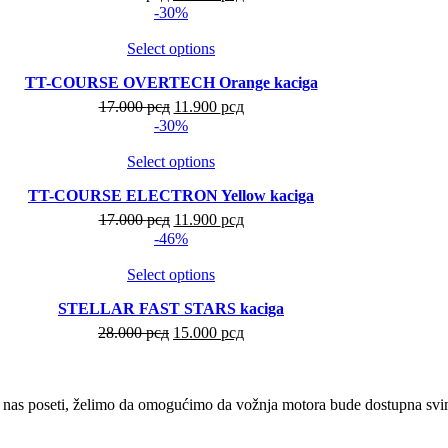
-30%
Select options
TT-COURSE OVERTECH Orange kaciga
17.000
рсд
11.900
рсд
-30%
Select options
TT-COURSE ELECTRON Yellow kaciga
17.000
рсд
11.900
рсд
-46%
Select options
STELLAR FAST STARS kaciga
28.000
рсд
15.000
рсд
 nas poseti, želimo da omogućimo da vožnja motora bude dostupna svima