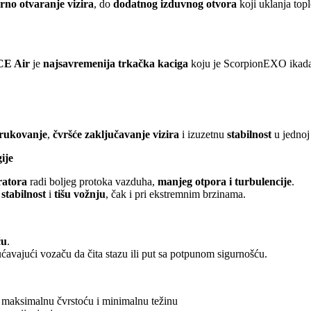
urno otvaranje vizira
, do
dodatnog izduvnog otvora
koji uklanja topl
E Air
je
najsavremenija trkačka kaciga
koju je ScorpionEXO ikada
 rukovanje
,
čvršće zaključavanje vizira
i izuzetnu
stabilnost
u jednoj
ije
ratora
radi boljeg protoka vazduha,
manjeg otpora i turbulencije
.
u
stabilnost
i
tišu vožnju
, čak i pri ekstremnim brzinama.
ću
.
ćavajući vozaču da čita stazu ili put sa potpunom sigurnošću.
a maksimalnu čvrstoću i minimalnu težinu