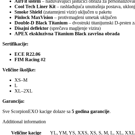
AirFit sistem
– naduvavajući jastučići obraza za personalizovan
Cool Tech Liner Kit
– rashlađujuća unutrašnja postava, uklonj
Smoke Shield
(zatamnjeni vizir) uključen u paketu
Pinlock MaxVision
– protivmagleni umetak uključen
Double-D Black Titanium
– dvostruki titanijumski D-prsten 
Disajni deflektor
(sprečava magljenje vizira)
APEX ekskluzivna Titanium Black završna obrada
Sertifikacije:
ECE R22.06
FIM Racing #2
Veličine školjke:
XS–M
L
XL–2XL
Garancija:
Sve ScorpionEXO kacige dolaze sa
5 godina garancije
.
Additional information
Veličine kacige
YL, YM, YS, XXS, XS, S, M, L, XL, XXL