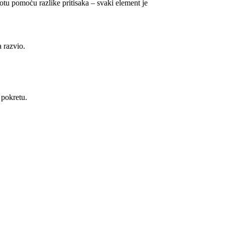
otu pomoću razlike pritisaka – svaki element je
 razvio.
 pokretu.