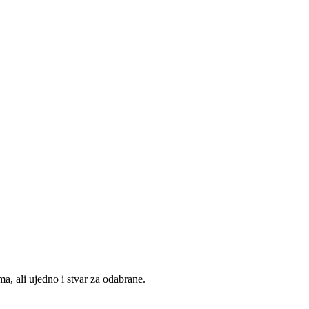
Compare
Add to wishlist
Compare
Add to wishlist
Compare
Add to wishlist
, ali ujedno i stvar za odabrane.