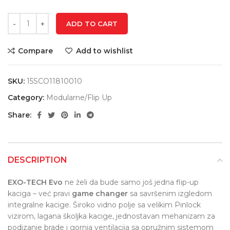
ADD TO CART
Compare
Add to wishlist
SKU:
15SCO11810010
Category:
Modularne/Flip Up
Share:
DESCRIPTION
EXO-TECH Evo
ne želi da bude samo još jedna flip-up
kaciga – već pravi
game changer
sa savršenim izgledom
integralne kacige. Široko vidno polje sa velikim Pinlock
vizirom, lagana školjka kacige, jednostavan mehanizam za
podizanje brade i gornja ventilacija sa opružnim sistemom