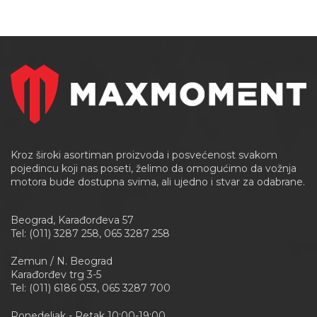
Kroz široki asortiman proizvoda i posvećenost svakom
pojedincu koji nas poseti, želimo da omogućimo da vožnja
motora bude dostupna svima, ali ujedno i stvar za odabrane.
Beograd, Karađorđeva 57
Tel: (011) 3287 258, 065 3287 258
Zemun / N. Beograd
Karađorđev trg 3-5
Tel: (011) 6186 053, 065 3287 700
Ponedeljak - Petak 10:00-19:00