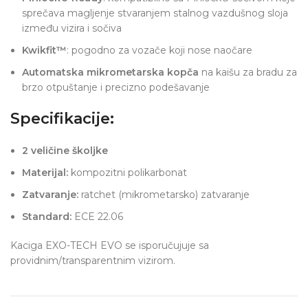
sprečava magljenje stvaranjem stalnog vazdušnog sloja
između vizira i sočiva
Kwikfit™
: pogodno za vozače koji nose naočare
Automatska mikrometarska kopča
na kaišu za bradu za
brzo otpuštanje i precizno podešavanje
Specifikacije:
2 veličine školjke
Materijal:
kompozitni polikarbonat
Zatvaranje:
ratchet (mikrometarsko) zatvaranje
Standard:
ECE 22.06
Kaciga EXO-TECH EVO se isporučujuje sa
providnim/transparentnim vizirom.