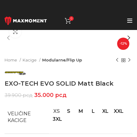
0
Click to enlarge
-12%
Home
Kacige
Modularne/Flip Up
EXO-TECH EVO SOLID Matt Black
35.000
рсд
39.900
рсд
XS
S
M
L
XL
XXL
VELIČINE
3XL
KACIGE