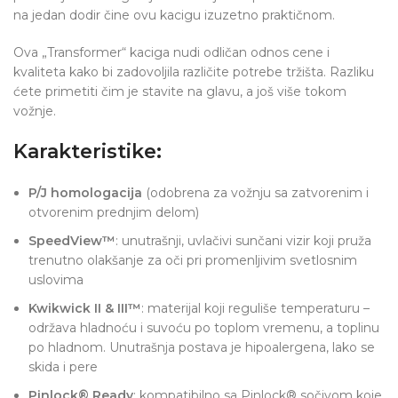
na jedan dodir čine ovu kacigu izuzetno praktičnom.
Ova „Transformer“ kaciga nudi odličan odnos cene i
kvaliteta kako bi zadovoljila različite potrebe tržišta. Razliku
ćete primetiti čim je stavite na glavu, a još više tokom
vožnje.
Karakteristike:
P/J homologacija
(odobrena za vožnju sa zatvorenim i
otvorenim prednjim delom)
SpeedView™
: unutrašnji, uvlačivi sunčani vizir koji pruža
trenutno olakšanje za oči pri promenljivim svetlosnim
uslovima
Kwikwick II & III™
: materijal koji reguliše temperaturu –
održava hladnoću i suvoću po toplom vremenu, a toplinu
po hladnom. Unutrašnja postava je hipoalergena, lako se
skida i pere
Pinlock® Ready
: kompatibilno sa Pinlock® sočivom koje