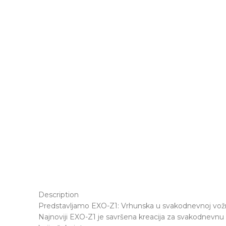
Description
Predstavljamo EXO-Z1: Vrhunska u svakodnevnoj vožn
Najnoviji EXO-Z1 je savršena kreacija za svakodnevn