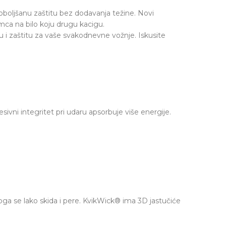
boljšanu zaštitu bez dodavanja težine. Novi
mca na bilo koju drugu kacigu.
 zaštitu za vaše svakodnevne vožnje. Iskusite
vni integritet pri udaru apsorbuje više energije.
 se lako skida i pere. KvikWick® ima 3D jastučiće