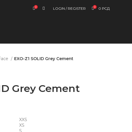
0
0
LOGIN / REGISTER
0
РСД
Face
EXO-Z1 SOLID Grey Cement
ID Grey Cement
XXS
XS
S