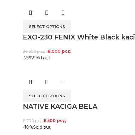
SELECT OPTIONS
EXO-230 FENIX White Black kac
18.000
рсд
20.500
рсд
-25%
Sold out
SELECT OPTIONS
NATIVE KACIGA BELA
6.500
рсд
8.700
рсд
-10%
Sold out