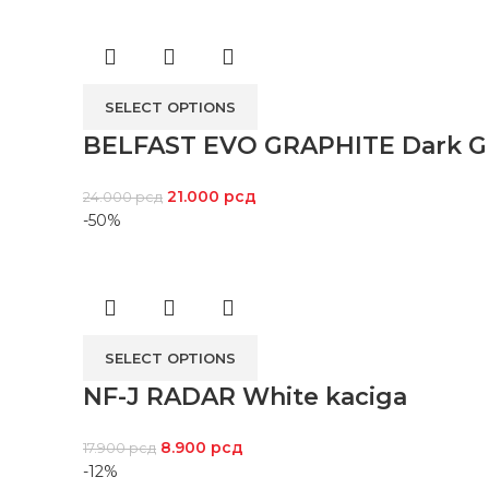
SELECT OPTIONS
BELFAST EVO GRAPHITE Dark G
21.000
рсд
24.000
рсд
-50%
SELECT OPTIONS
NF-J RADAR White kaciga
8.900
рсд
17.900
рсд
-12%