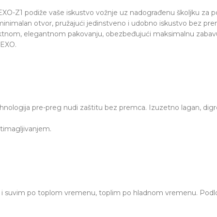
EXO-Z1 podiže vaše iskustvo vožnje uz nadograđenu školjku za po
minimalan otvor, pružajući jedinstveno i udobno iskustvo bez pre
tnom, elegantnom pakovanju, obezbeđujući maksimalnu zabavu i
nEXO.
ologija pre-preg nudi zaštitu bez premca. Izuzetno lagan, digresi
ntimagljivanjem.
i suvim po toplom vremenu, toplim po hladnom vremenu. Podloga