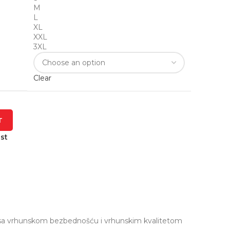
M
L
XL
XXL
3XL
Clear
T
st
n sa vrhunskom bezbednošću i vrhunskim kvalitetom