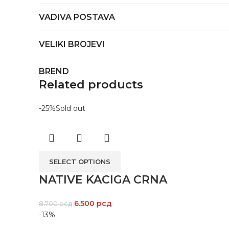
VADIVA POSTAVA
VELIKI BROJEVI
BREND
Related products
-25%
Sold out
SELECT OPTIONS
NATIVE KACIGA CRNA
6.500
рсд
8.700
рсд
-13%