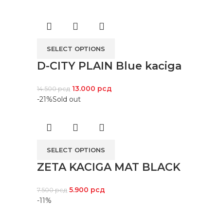
SELECT OPTIONS
D-CITY PLAIN Blue kaciga
13.000
рсд
14.500
рсд
-21%
Sold out
SELECT OPTIONS
ZETA KACIGA MAT BLACK
5.900
рсд
7.500
рсд
-11%