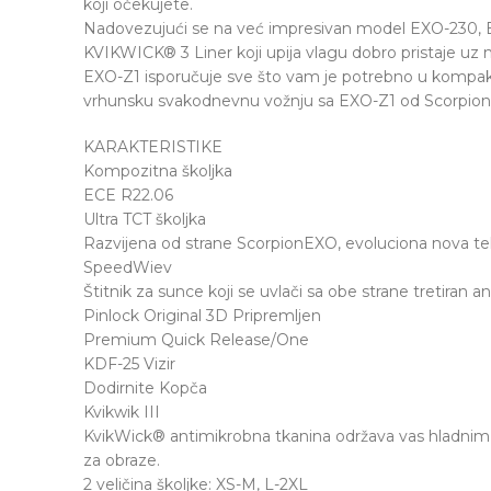
koji očekujete.
Nadovezujući se na već impresivan model EXO-230, 
KVIKWICK® 3 Liner koji upija vlagu dobro pristaje uz 
EXO-Z1 isporučuje sve što vam je potrebno u kompak
vrhunsku svakodnevnu vožnju sa EXO-Z1 od Scorpio
KARAKTERISTIKE
Kompozitna školjka
ECE R22.06
Ultra TCT školjka
Razvijena od strane ScorpionEXO, evoluciona nova tehn
SpeedWiev
Štitnik za sunce koji se uvlači sa obe strane tretiran a
Pinlock Original 3D Pripremljen
Premium Quick Release/One
KDF-25 Vizir
Dodirnite Kopča
Kvikwik III
KvikWick® antimikrobna tkanina održava vas hladnim 
za obraze.
2 veličina školjke: XS-M, L-2XL