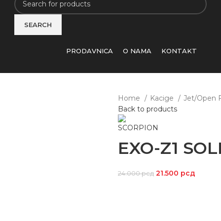
SEARCH
PRODAVNICA
O NAMA
KONTAKT
Home
Kacige
Jet/Open 
Back to products
EXO-Z1 SOL
21.500
рсд
24.000
рсд