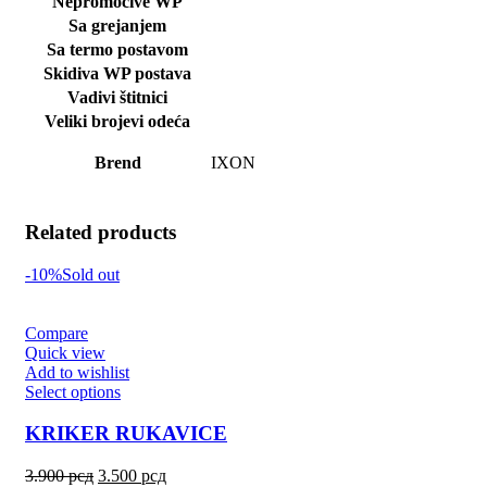
Nepromočive WP
Sa grejanjem
Sa termo postavom
Skidiva WP postava
Vadivi štitnici
Veliki brojevi odeća
Brend
IXON
Related products
-10%
Sold out
Compare
Quick view
Add to wishlist
Select options
KRIKER RUKAVICE
3.900
рсд
3.500
рсд