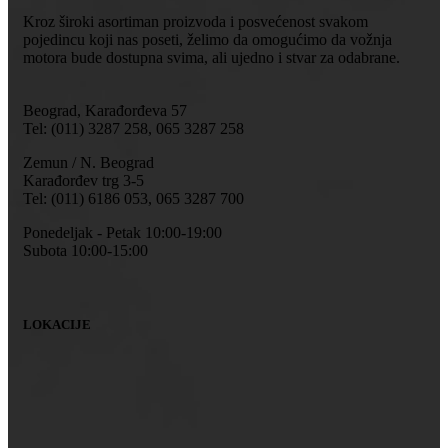
Kroz široki asortiman proizvoda i posvećenost svakom
pojedincu koji nas poseti, želimo da omogućimo da vožnja
motora bude dostupna svima, ali ujedno i stvar za odabrane.
Beograd, Karađorđeva 57
Tel: (011) 3287 258, 065 3287 258
Zemun / N. Beograd
Karađorđev trg 3-5
Tel: (011) 6186 053, 065 3287 700
Ponedeljak - Petak 10:00-19:00
Subota 10:00-15:00
LOKACIJE