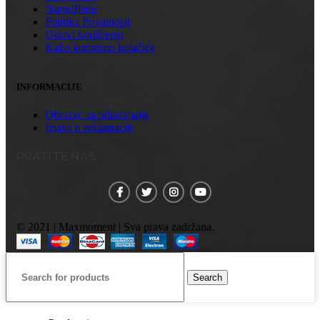
Narudžbine
Politika Privatnosti
Uslovi korišćenja
Kako koristimo kolačiće
INFORMACIJE
Obrazac za odustajanje
Izjava o reklamaciji
PRATITE NAS
© 2021 | Maxmoment | Sva prava zadržana.
Search