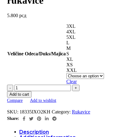
rukavice
5.800
рсд
3XL
4XL
5XL
L
M
Veličine Odeca/Duks/Majica
S
XL
XS
XXL
Clear
HURRICANE
2
Add to cart
Khaki
Compare
Add to wishlist
rukavice
quantity
SKU:
18335IXO2KH
Category:
Rukavice
Share:
Description