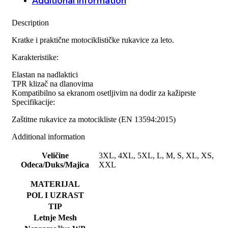
Additional information
Description
Kratke i praktične motociklističke rukavice za leto.
Karakteristike:
Elastan na nadlaktici
TPR klizač na dlanovima
Kompatibilno sa ekranom osetljivim na dodir za kažiprste
Specifikacije:
Zaštitne rukavice za motocikliste (EN 13594:2015)
Additional information
Veličine
3XL, 4XL, 5XL, L, M, S, XL, XS,
Odeca/Duks/Majica
XXL
MATERIJAL
POL I UZRAST
TIP
Letnje Mesh