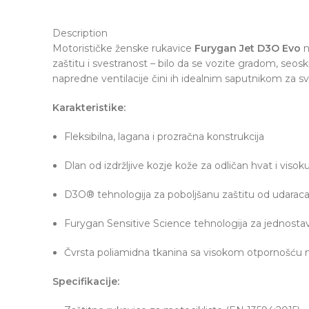
Description
Motorističke ženske rukavice
Furygan Jet D3O Evo
n
zaštitu i svestranost – bilo da se vozite gradom, seos
napredne ventilacije čini ih idealnim saputnikom za sv
Karakteristike:
Fleksibilna, lagana i prozračna konstrukcija
Dlan od izdržljive kozje kože za odličan hvat i visok
D3O® tehnologija za poboljšanu zaštitu od udarac
Furygan Sensitive Science tehnologija za jednostav
Čvrsta poliamidna tkanina sa visokom otpornošću n
Specifikacije: