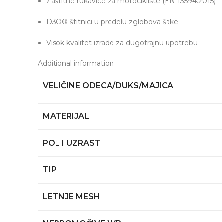
Zaštitne rukavice za motocikliste (EN 13594:2015)
D3O® štitnici u predelu zglobova šake
Visok kvalitet izrade za dugotrajnu upotrebu
Additional information
VELIČINE ODECA/DUKS/MAJICA
MATERIJAL
POL I UZRAST
TIP
LETNJE MESH