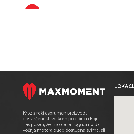
-10%
LOKACI
Kroz široki asortiman proizvoda i
posvećenost svakom pojedincu koji
nas poseti, želimo da omogućimo da
vožnja motora bude dostupna svima, ali