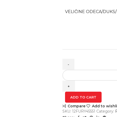
VELIČINE ODECA/DUKS/
JET
LADY
D3O
EVO
Black
ADD TO CART
rukavice
Compare
Add to wishli
quantity
SKU:
12FURY45551
Category: