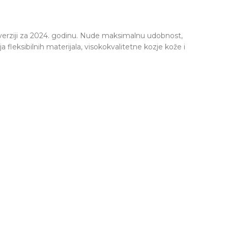
j verziji za 2024. godinu. Nude maksimalnu udobnost,
fleksibilnih materijala, visokokvalitetne kozje kože i