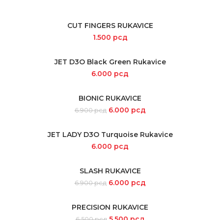
CUT FINGERS RUKAVICE
SELECT OPTIONS
1.500
рсд
JET D3O Black Green Rukavice
SELECT OPTIONS
6.000
рсд
BIONIC RUKAVICE
SELECT OPTIONS
6.000
рсд
6.900
рсд
JET LADY D3O Turquoise Rukavice
SELECT OPTIONS
6.000
рсд
SLASH RUKAVICE
SELECT OPTIONS
6.000
рсд
6.900
рсд
PRECISION RUKAVICE
SELECT OPTIONS
5.500
рсд
6.500
рсд