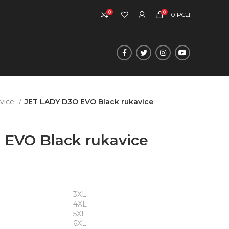
0
0
0
РСД
vice
JET LADY D3O EVO Black rukavice
 EVO Black rukavice
3XL
4XL
5XL
6XL