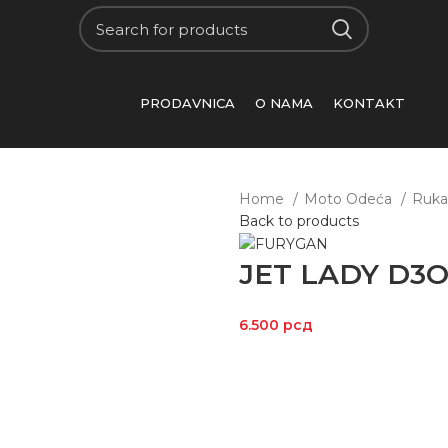
PRODAVNICA
O NAMA
KONTAKT
Home
Moto Odeća
Ruka
Back to products
JET LADY D3O
6.500
рсд