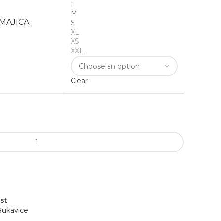
L
M
MAJICA
S
XL
XS
XXL
Clear
st
Rukavice