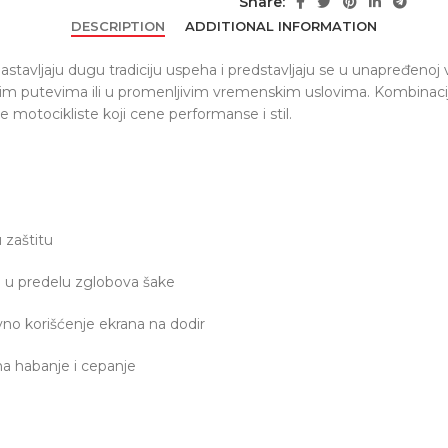
Share:
DESCRIPTION
ADDITIONAL INFORMATION
astavljaju dugu tradiciju uspeha i predstavljaju se u unapređeno
kim putevima ili u promenljivim vremenskim uslovima. Kombinacija 
e motocikliste koji cene performanse i stil.
u zaštitu
a u predelu zglobova šake
no korišćenje ekrana na dodir
a habanje i cepanje