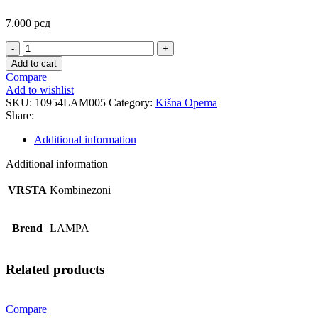
7.000
рсд
LYVIATAN
KISNO
Add to cart
ODELO
Compare
3XL
Add to wishlist
quantity
SKU:
10954LAM005
Category:
Kišna Opema
Share:
Additional information
Additional information
VRSTA
Kombinezoni
Brend
LAMPA
Related products
Compare