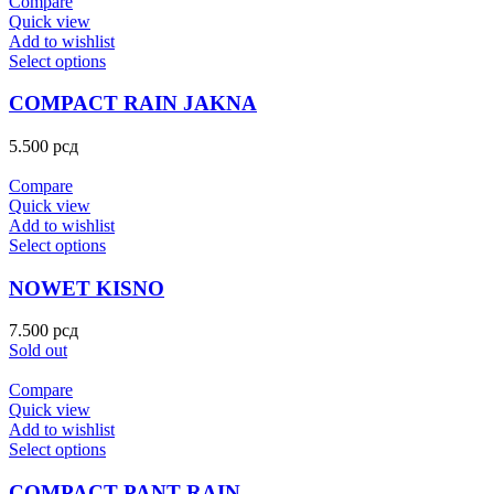
Compare
Quick view
Add to wishlist
Select options
COMPACT RAIN JAKNA
5.500
рсд
Compare
Quick view
Add to wishlist
Select options
NOWET KISNO
7.500
рсд
Sold out
Compare
Quick view
Add to wishlist
Select options
COMPACT PANT RAIN