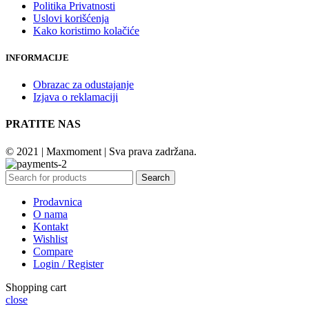
Politika Privatnosti
Uslovi korišćenja
Kako koristimo kolačiće
INFORMACIJE
Obrazac za odustajanje
Izjava o reklamaciji
PRATITE NAS
© 2021 | Maxmoment | Sva prava zadržana.
Search
Prodavnica
O nama
Kontakt
Wishlist
Compare
Login / Register
Shopping cart
close