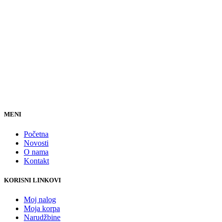
MENI
Početna
Novosti
O nama
Kontakt
KORISNI LINKOVI
Moj nalog
Moja korpa
Narudžbine