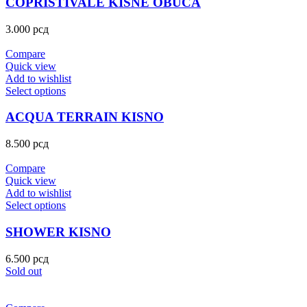
COPRISTIVALE KISNE OBUCA
3.000
рсд
Compare
Quick view
Add to wishlist
Select options
ACQUA TERRAIN KISNO
8.500
рсд
Compare
Quick view
Add to wishlist
Select options
SHOWER KISNO
6.500
рсд
Sold out