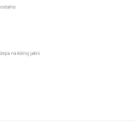
ostalno
epa na kišnoj jakni