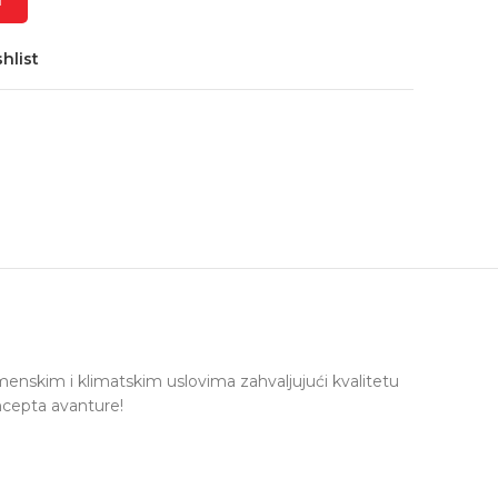
T
hlist
enskim i klimatskim uslovima zahvaljujući kvalitetu
oncepta avanture!