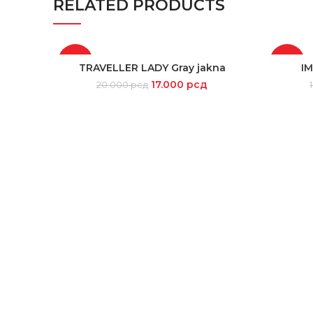
RELATED PRODUCTS
-15%
-15%
TRAVELLER LADY Gray jakna
IM
SELECT OPTIONS
17.000
рсд
20.000
рсд