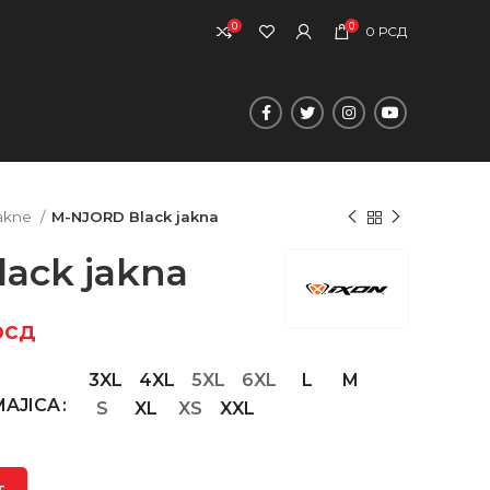
0
0
0
РСД
akne
M-NJORD Black jakna
ack jakna
рсд
3XL
4XL
5XL
6XL
L
M
MAJICA
S
XL
XS
XXL