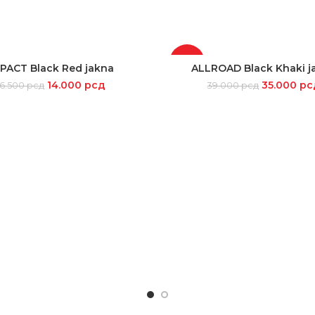
-10%
PACT Black Red jakna
ALLROAD Black Khaki j
SELECT OPTIONS
SELECT OPTIONS
14.000
рсд
35.000
рс
16.500
рсд
39.000
рсд