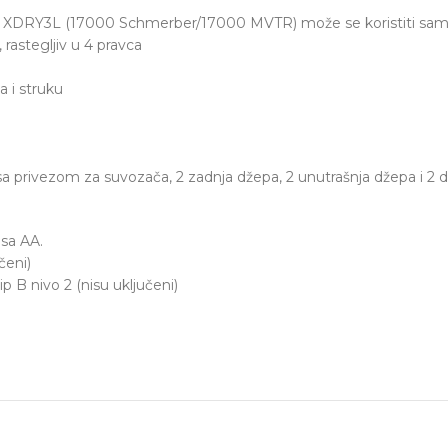
a XDRY3L (17000 Schmerber/17000 MVTR) može se koristiti sam
, rastegljiv u 4 pravca
a i struku
a privezom za suvozača, 2 zadnja džepa, 2 unutrašnja džepa i 2 dž
asa AA.
čeni)
p B nivo 2 (nisu uključeni)
)