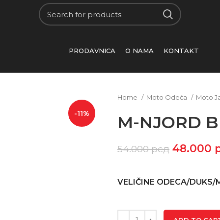
PRODAVNICA
O NAMA
KONTAKT
Home
Moto Odeća
Moto J
-11%
M-NJORD Bl
48.000
54.000
рсд
VELIČINE ODECA/DUKS/