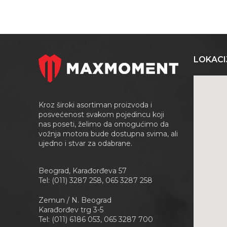
LOKACI
Kroz široki asortiman proizvoda i
posvećenost svakom pojedincu koji
nas poseti, želimo da omogućimo da
vožnja motora bude dostupna svima, ali
ujedno i stvar za odabrane.
Beograd, Karađorđeva 57
Tel: (011) 3287 258, 065 3287 258
Zemun / N. Beograd
Karađorđev trg 3-5
Tel: (011) 6186 053, 065 3287 700