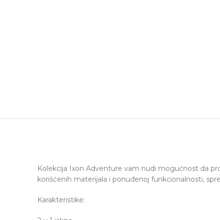
Kolekcija Ixon Adventure vam nudi mogućnost da proši
korišćenih materijala i ponuđenoj funkcionalnosti, spr
Karakteristike: