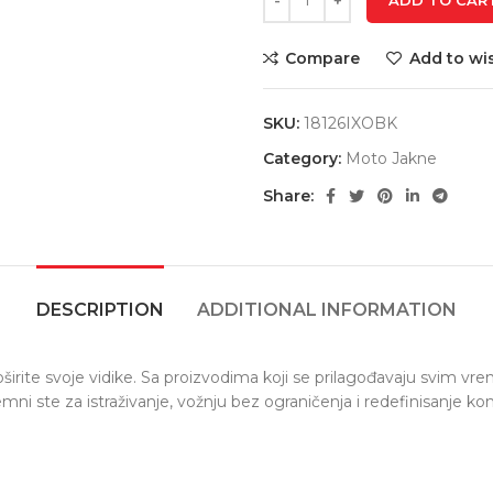
ADD TO CAR
Compare
Add to wis
SKU:
18126IXOBK
Category:
Moto Jakne
Share:
DESCRIPTION
ADDITIONAL INFORMATION
rite svoje vidike. Sa proizvodima koji se prilagođavaju svim vrem
emni ste za istraživanje, vožnju bez ograničenja i redefinisanje k