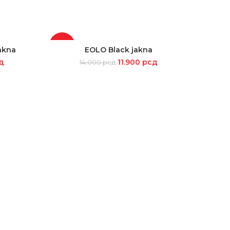
-15%
-14%
akna
EOLO Black jakna
SELECT OPTIONS
д
11.900
рсд
14.000
рсд