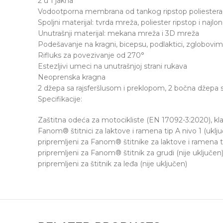
2 u 1 jakna
Vodootporna membrana od tankog ripstop poliester
Spoljni materijal: tvrda mreža, poliester ripstop i najlon
Unutrašnji materijal: mekana mreža i 3D mreža
Podešavanje na kragni, bicepsu, podlaktici, zglobovim
Rifluks za povezivanje od 270°
Estezljivi umeci na unutrašnjoj strani rukava
Neoprenska kragna
2 džepa sa rajsferšlusom i preklopom, 2 bočna džepa s
Specifikacije:
Zaštitna odeća za motocikliste (EN 17092-3:2020), kl
Fanom® štitnici za laktove i ramena tip A nivo 1 (uklju
pripremljeni za Fanom® štitnike za laktove i ramena ti
pripremljeni za Fanom® štitnik za grudi (nije uključen
pripremljeni za štitnik za leđa (nije uključen)