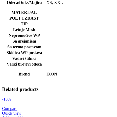
Odeca/Duks/Majica
XS, XXL
MATERIJAL
POL I UZRAST
TIP
Letnje Mesh
Nepromočive WP
Sa grejanjem
Sa termo postavom
Skidiva WP postava
Vadivi štitnici
Veliki brojevi odeća
Brend
IXON
Related products
-15%
Compare
Quick view