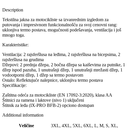
Description
Tekstilna jakna za motocikliste sa izvanrednim izgledom za
putovanja i impresivnom funkcionalnošću za svoj cenovni rang:
uklonjiva termo postava, mogućnosti podešavanja, ventilacija i još
mnogo toga.
Karakteristike:
Ventilacija: 2 rajsferšlusa na leđima, 2 rajsferšlusa na bicepsima, 2
rajsferšlusa na grudima
Džepovi: 2 prednja džepa, 2 bočna džepa sa kaiševima za putnike, 1
džep ispod pazuha, 1 unutrašnji džep, 1 unutrašnji mrežasti džep, 1
vodootporni džep, 1 džep sa termo postavom
Ostalo: Reflektujuće nalepnice, uklonjiva termo postava
Specifikacije:
Zaštitna odeća za motocikliste (EN 17092-3:2020), klasa AA
Štitnici za ramena i laktove (nivo 1) uključeni
Štitnik za leđa (IX-PRO BFB-2) opciono dostupan
Additional information
Veličine
3XL, 4XL, 5XL, 6XL, L, M, S, XL,