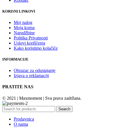
Kontakt
KORISNI LINKOVI
Moj nalog
Moja korpa
Narudžbine
Politika Privatnosti
Uslovi korišćenja
Kako koristimo kolačiće
INFORMACIJE
Obrazac za odustajanje
Izjava o reklamaciji
PRATITE NAS
© 2021 | Maxmoment | Sva prava zadržana.
Search
Prodavnica
O nama