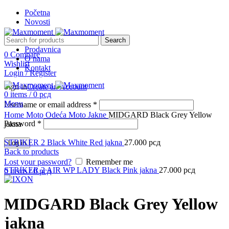
Početna
Novosti
Search
Prodavnica
0
Compare
O nama
Wishlist
Kontakt
Login / Register
Sign in
Create an Account
0
items
/
0
рсд
Menu
Username or email address
*
Click to enlarge
Home
Moto Odeća
Moto Jakne
MIDGARD Black Grey Yellow
Password
*
jakna
STRIKER 2 Black White Red jakna
27.000
рсд
Log in
Back to products
Lost your password?
Remember me
STRIKER 2 AIR WP LADY Black Pink jakna
27.000
рсд
0
items
/
0
рсд
MIDGARD Black Grey Yellow
jakna