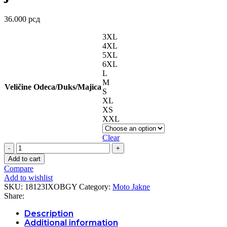
36.000
рсд
3XL
4XL
5XL
6XL
L
M
Veličine Odeca/Duks/Majica
S
XL
XS
XXL
Clear
MIDGARD
Black
Add to cart
Grey
Compare
Yellow
Add to wishlist
jakna
SKU:
18123IXOBGY
Category:
Moto Jakne
quantity
Share:
Description
Additional information