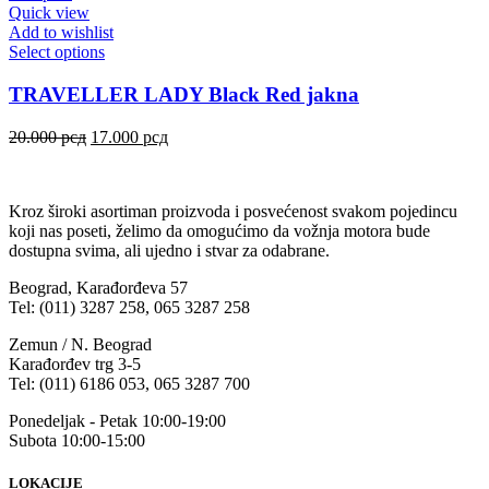
Quick view
Add to wishlist
Select options
TRAVELLER LADY Black Red jakna
20.000
рсд
17.000
рсд
Kroz široki asortiman proizvoda i posvećenost svakom pojedincu
koji nas poseti, želimo da omogućimo da vožnja motora bude
dostupna svima, ali ujedno i stvar za odabrane.
Beograd, Karađorđeva 57
Tel: (011) 3287 258, 065 3287 258
Zemun / N. Beograd
Karađorđev trg 3-5
Tel: (011) 6186 053, 065 3287 700
Ponedeljak - Petak 10:00-19:00
Subota 10:00-15:00
LOKACIJE