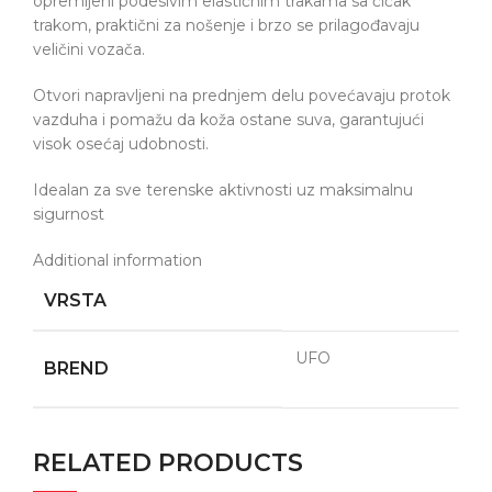
opremljeni podesivim elastičnim trakama sa čičak
trakom, praktični za nošenje i brzo se prilagođavaju
veličini vozača.
Otvori napravljeni na prednjem delu povećavaju protok
vazduha i pomažu da koža ostane suva, garantujući
visok osećaj udobnosti.
Idealan za sve terenske aktivnosti uz maksimalnu
sigurnost
Additional information
VRSTA
UFO
BREND
RELATED PRODUCTS