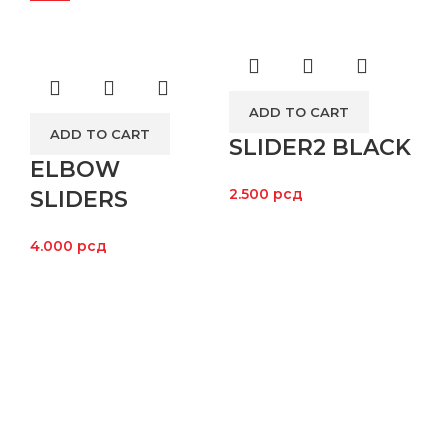
So
ADD TO CART
ADD TO CART
SLIDER2 BLACK
ELBOW
2.500
рсд
SLIDERS
4.000
рсд
C
E
1.