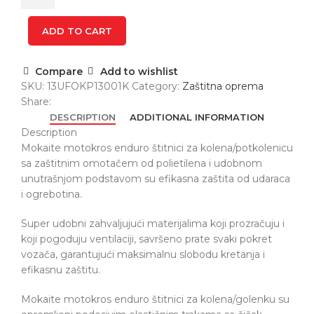
quantity
ADD TO CART
Compare
Add to wishlist
SKU:
13UFOKP13001K
Category:
Zaštitna oprema
Share:
DESCRIPTION
ADDITIONAL INFORMATION
Description
Mokaite motokros enduro štitnici za kolena/potkolenicu
sa zaštitnim omotačem od polietilena i udobnom
unutrašnjom podstavom su efikasna zaštita od udaraca
i ogrebotina.
Super udobni zahvaljujući materijalima koji prozračuju i
koji pogoduju ventilaciji, savršeno prate svaki pokret
vozača, garantujući maksimalnu slobodu kretanja i
efikasnu zaštitu.
Mokaite motokros enduro štitnici za kolena/golenku su