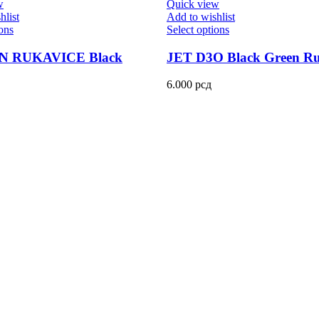
w
Quick view
hlist
Add to wishlist
ions
Select options
 RUKAVICE Black
JET D3O Black Green Ru
6.000
рсд