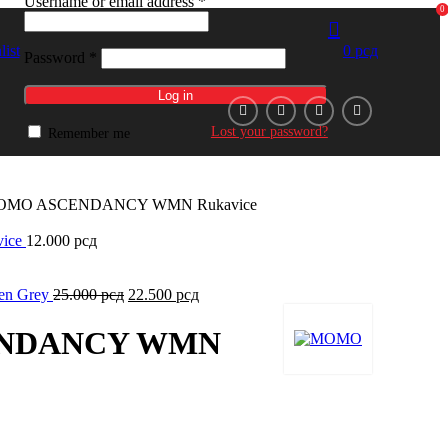
Username or email address
*
0
list
0
рсд
Password
*
Log in
Lost your password?
Remember me
OMO ASCENDANCY WMN Rukavice
ice
12.000
рсд
n Grey
25.000
рсд
22.500
рсд
NDANCY WMN