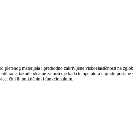
 pletenog materijala i prethodno zakrivljene viskoelastičnosti na zglo
lirane, takođe idealne za nošenje kada temperatura u gradu postane vi
ice, čini ih praktičnim i funkcionalnim.