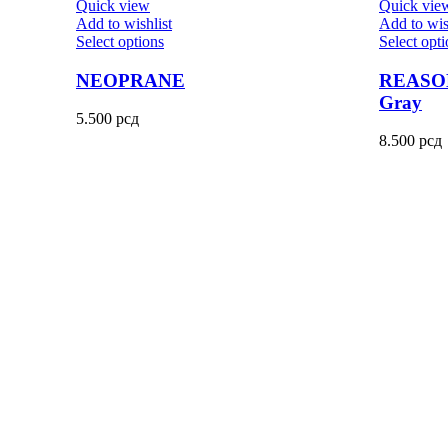
Quick view
Quick vie
Add to wishlist
Add to wis
Select options
Select opt
NEOPRANE
REASON
Gray
5.500
рсд
8.500
рсд