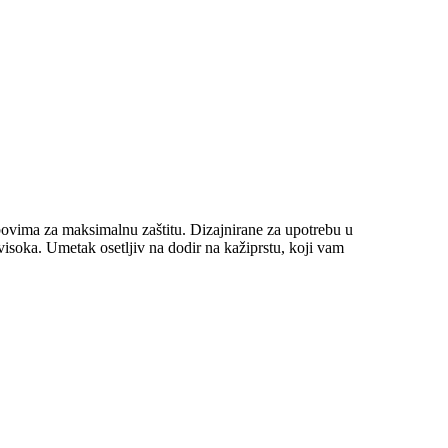
bovima za maksimalnu zaštitu. Dizajnirane za upotrebu u
soka. Umetak osetljiv na dodir na kažiprstu, koji vam