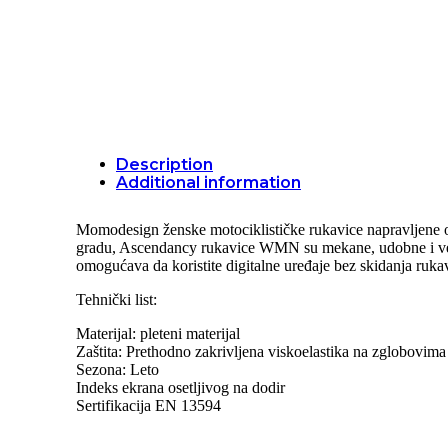
Click to enlarge
Description
Additional information
Momodesign ženske motociklističke rukavice napravljene od
gradu, Ascendancy rukavice WMN su mekane, udobne i venti
omogućava da koristite digitalne uređaje bez skidanja rukav
Tehnički list:
Materijal: pleteni materijal
Zaštita: Prethodno zakrivljena viskoelastika na zglobovima
Sezona: Leto
Indeks ekrana osetljivog na dodir
Sertifikacija EN 13594