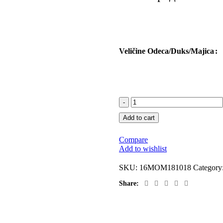
Veličine Odeca/Duks/Majica
MOMO
ASCENDANCY
Add to cart
WMN
Rukavice
quantity
Compare
Add to wishlist
SKU:
16MOM181018
Category
Share: