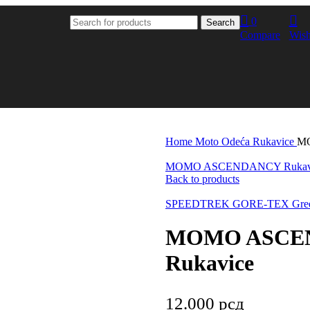
0
Search
Compare
Wish
Home
Moto Odeća
Rukavice
M
MOMO ASCENDANCY Rukav
Back to products
SPEEDTREK GORE-TEX Gree
MOMO ASCE
Rukavice
12.000
рсд