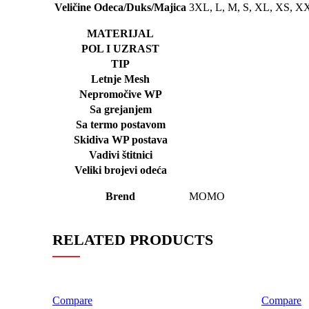
Veličine Odeca/Duks/Majica
3XL, L, M, S, XL, XS, X
MATERIJAL
POL I UZRAST
TIP
Letnje Mesh
Nepromočive WP
Sa grejanjem
Sa termo postavom
Skidiva WP postava
Vadivi štitnici
Veliki brojevi odeća
Brend
MOMO
RELATED PRODUCTS
Compare
Compare