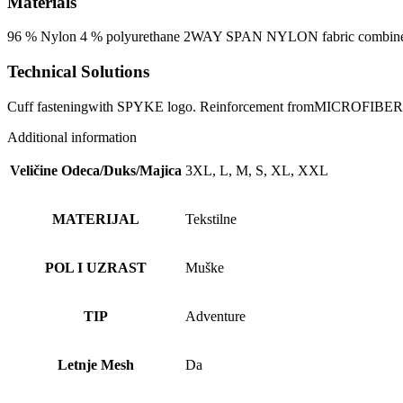
Materials
96 % Nylon 4 % polyurethane 2WAY SPAN NYLON fabric combined w
Technical Solutions
Cuff fasteningwith SPYKE logo. Reinforcement fromMICROFIBERNASH
Additional information
Veličine Odeca/Duks/Majica
3XL, L, M, S, XL, XXL
MATERIJAL
Tekstilne
POL I UZRAST
Muške
TIP
Adventure
Letnje Mesh
Da