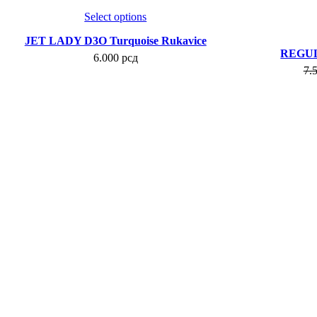
Compare
Select options
Add to wishlist
JET LADY D3O Turquoise Rukavice
REGU
6.000
рсд
7.