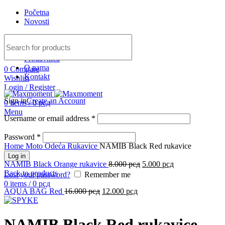
Početna
Novosti
Prodavnica
O nama
0
Compare
Kontakt
Wishlist
-38%
Login / Register
Sign in
Create an Account
0
items
/
0
рсд
Menu
Username or email address
*
Password
Click to enlarge
*
Home
Moto Odeća
Rukavice
NAMIB Black Red rukavice
Log in
NAMIB Black Orange rukavice
8.000
рсд
5.000
рсд
Back to products
Lost your password?
Remember me
0
items
/
0
рсд
AQUA BAG Red
16.000
рсд
12.000
рсд
NAMIB Black Red rukavice