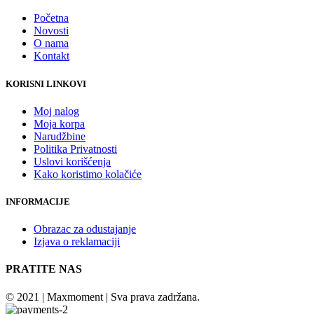
Početna
Novosti
O nama
Kontakt
KORISNI LINKOVI
Moj nalog
Moja korpa
Narudžbine
Politika Privatnosti
Uslovi korišćenja
Kako koristimo kolačiće
INFORMACIJE
Obrazac za odustajanje
Izjava o reklamaciji
PRATITE NAS
© 2021 | Maxmoment | Sva prava zadržana.