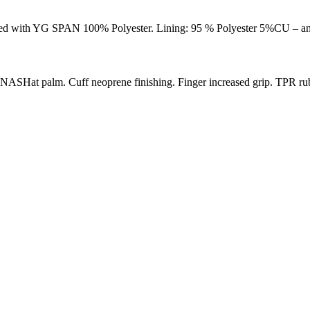
ith YG SPAN 100% Polyester. Lining: 95 % Polyester 5%CU – antib
at palm. Cuff neoprene finishing. Finger increased grip. TPR rubb