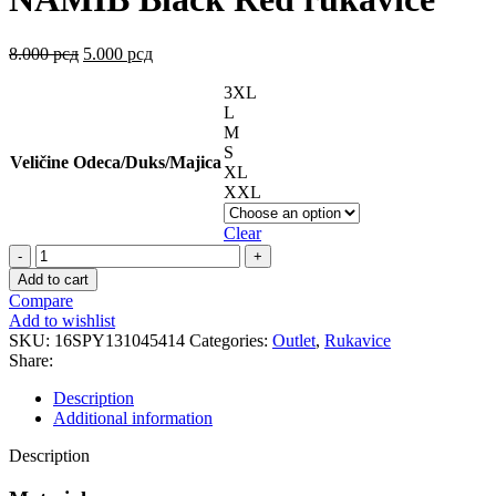
8.000
рсд
5.000
рсд
3XL
L
M
S
Veličine Odeca/Duks/Majica
XL
XXL
Clear
NAMIB
Black
Add to cart
Red
Compare
rukavice
Add to wishlist
quantity
SKU:
16SPY131045414
Categories:
Outlet
,
Rukavice
Share:
Description
Additional information
Description