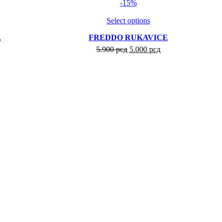
-15%
Compare
Compare
Select options
Add to wishlist
Add to wishlist
E
FREDDO RUKAVICE
5.900
рсд
5.000
рсд