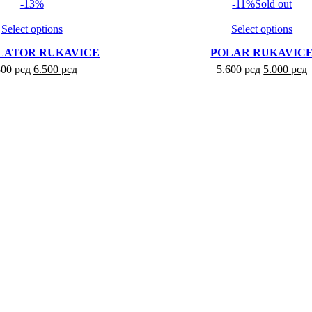
-13%
-11%
Sold out
Compare
Select options
Select options
Add to wishlist
LATOR RUKAVICE
POLAR RUKAVIC
500
рсд
6.500
рсд
5.600
рсд
5.000
рсд