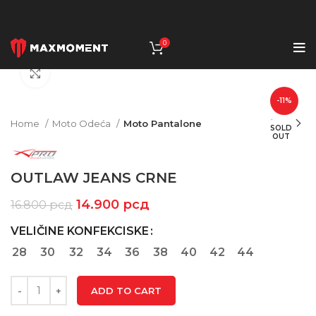
0
Click to enlarge
-11%
Home
Moto Odeća
Moto Pantalone
SOLD
OUT
OUTLAW JEANS CRNE
14.900
рсд
16.800
рсд
VELIČINE KONFEKCISKE
28
30
32
34
36
38
40
42
44
ADD TO CART