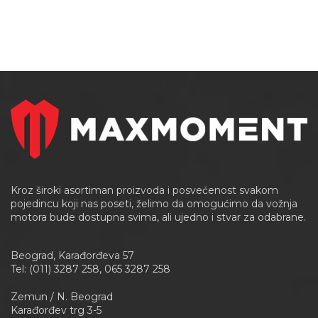
Kroz široki asortiman proizvoda i posvećenost svakom
pojedincu koji nas poseti, želimo da omogućimo da vožnja
motora bude dostupna svima, ali ujedno i stvar za odabrane.
Beograd, Karađorđeva 57
Tel: (011) 3287 258, 065 3287 258
Zemun / N. Beograd
Karađorđev trg 3-5