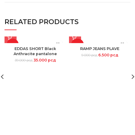
RELATED PRODUCTS
-10%
-28%
EDDAS SHORT Black
RAMP JEANS PLAVE
Anthracite pantalone
6.500
рсд
9.000
рсд
35.000
рсд
39.000
рсд