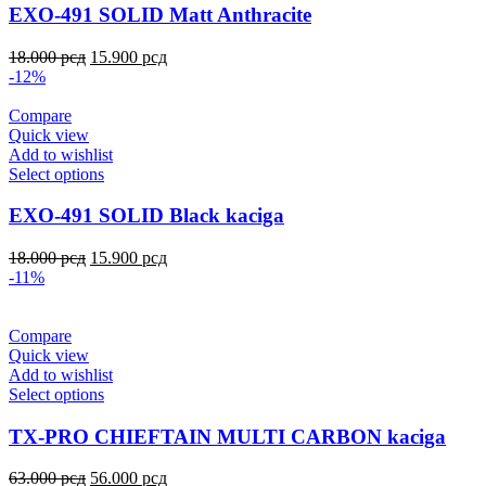
EXO-491 SOLID Matt Anthracite
18.000
рсд
15.900
рсд
-12%
Compare
Quick view
Add to wishlist
Select options
EXO-491 SOLID Black kaciga
18.000
рсд
15.900
рсд
-11%
Compare
Quick view
Add to wishlist
Select options
TX-PRO CHIEFTAIN MULTI CARBON kaciga
63.000
рсд
56.000
рсд