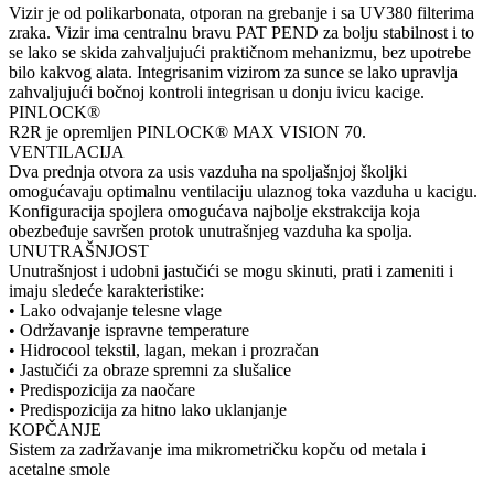
Vizir je od polikarbonata, otporan na grebanje i sa UV380 filterima
zraka. Vizir ima centralnu bravu PAT PEND za bolju stabilnost i to
se lako se skida zahvaljujući praktičnom mehanizmu, bez upotrebe
bilo kakvog alata. Integrisanim vizirom za sunce se lako upravlja
zahvaljujući bočnoj kontroli integrisan u donju ivicu kacige.
PINLOCK®
R2R je opremljen PINLOCK® MAX VISION 70.
VENTILACIJA
Dva prednja otvora za usis vazduha na spoljašnjoj školjki
omogućavaju optimalnu ventilaciju ulaznog toka vazduha u kacigu.
Konfiguracija spojlera omogućava najbolje ekstrakcija koja
obezbeđuje savršen protok unutrašnjeg vazduha ka spolja.
UNUTRAŠNJOST
Unutrašnjost i udobni jastučići se mogu skinuti, prati i zameniti i
imaju sledeće karakteristike:
• Lako odvajanje telesne vlage
• Održavanje ispravne temperature
• Hidrocool tekstil, lagan, mekan i prozračan
• Jastučići za obraze spremni za slušalice
• Predispozicija za naočare
• Predispozicija za hitno lako uklanjanje
KOPČANJE
Sistem za zadržavanje ima mikrometričku kopču od metala i
acetalne smole