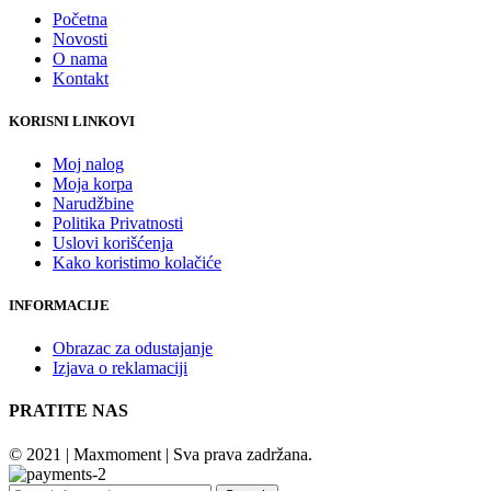
Početna
Novosti
O nama
Kontakt
KORISNI LINKOVI
Moj nalog
Moja korpa
Narudžbine
Politika Privatnosti
Uslovi korišćenja
Kako koristimo kolačiće
INFORMACIJE
Obrazac za odustajanje
Izjava o reklamaciji
PRATITE NAS
© 2021 | Maxmoment | Sva prava zadržana.