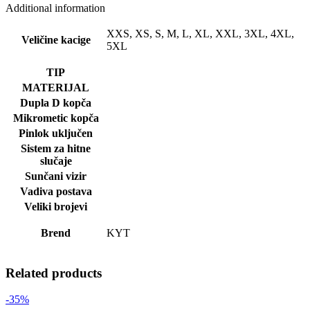
Additional information
XXS, XS, S, M, L, XL, XXL, 3XL, 4XL,
Veličine kacige
5XL
TIP
MATERIJAL
Dupla D kopča
Mikrometic kopča
Pinlok uključen
Sistem za hitne
slučaje
Sunčani vizir
Vadiva postava
Veliki brojevi
Brend
KYT
Related products
-35%