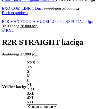
EXO-COM LINK-1 Dual
59.000
рсд
53.000
рсд
Back to products
R2R MAX FOGGIA MUGELLO 2022 REPLICA kaciga
32.000
рсд
28.800
рсд
R2R STRAIGHT kaciga
31.000
рсд
27.900
рсд
XXS
XS
S
M
L
XL
Veličine kacige
XXL
3XL
4XL
5XL