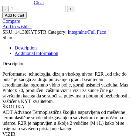
Clear
R2R
STRAIGHT
Add to cart
kaciga
Compare
quantity
Add to wishlist
SKU:
14138KYTSTR
Category:
Integralne/Full Face
Share:
Description
Additional information
Description
Performanse, tehnologija, dizajn visokog nivoa: R2R „od trke do
puta“ je kaciga za dugo putovanje i grad. Izvanredan
aerodinamika, ogromno vidno polje, gornji usisnici vazduha, Max
Pinlock 70, produženi zaštitni vizir i vizir za sunce čine ga
savršenim kaciga da se suoči sa putevima u potpunoj bezbednosti i
zaštićena KYT kvalitetom.
ŠKOLJKA
ADT-Advance Termoplastična školjka napravljena od mešavine
termoplastične smole ubrizgavanjem sa visokom otpornošću na
udarce. R2R je napravljen u školje 2 veličine (M i L) kako bi se
osiguralo savršeno pristajanje kacige.
VIZIR