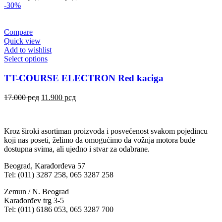
-30%
Compare
Quick view
Add to wishlist
Select options
TT-COURSE ELECTRON Red kaciga
17.000
рсд
11.900
рсд
Kroz široki asortiman proizvoda i posvećenost svakom pojedincu
koji nas poseti, želimo da omogućimo da vožnja motora bude
dostupna svima, ali ujedno i stvar za odabrane.
Beograd, Karađorđeva 57
Tel: (011) 3287 258, 065 3287 258
Zemun / N. Beograd
Karađorđev trg 3-5
Tel: (011) 6186 053, 065 3287 700