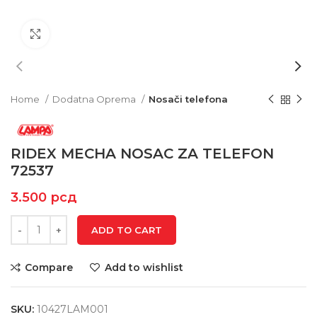
Click to enlarge
Home
Dodatna Oprema
Nosači telefona
RIDEX MECHA NOSAC ZA TELEFON
72537
3.500
рсд
ADD TO CART
Compare
Add to wishlist
SKU:
10427LAM001