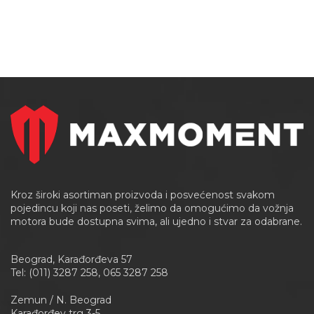
Kroz široki asortiman proizvoda i posvećenost svakom
pojedincu koji nas poseti, želimo da omogućimo da vožnja
motora bude dostupna svima, ali ujedno i stvar za odabrane.
Beograd, Karađorđeva 57
Tel: (011) 3287 258, 065 3287 258
Zemun / N. Beograd
Karađorđev trg 3-5