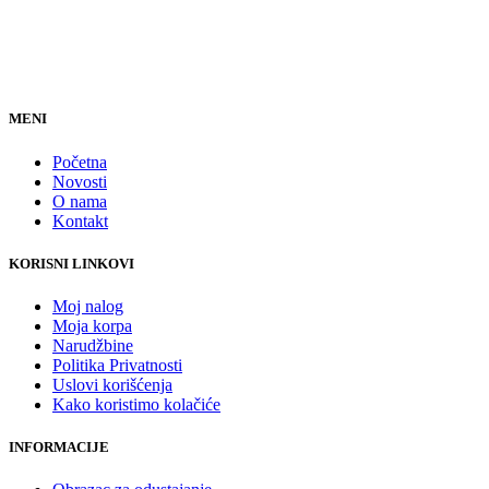
MENI
Početna
Novosti
O nama
Kontakt
KORISNI LINKOVI
Moj nalog
Moja korpa
Narudžbine
Politika Privatnosti
Uslovi korišćenja
Kako koristimo kolačiće
INFORMACIJE