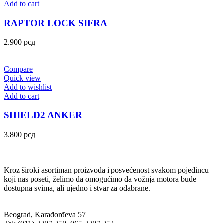
Add to cart
RAPTOR LOCK SIFRA
2.900
рсд
Compare
Quick view
Add to wishlist
Add to cart
SHIELD2 ANKER
3.800
рсд
Kroz široki asortiman proizvoda i posvećenost svakom pojedincu
koji nas poseti, želimo da omogućimo da vožnja motora bude
dostupna svima, ali ujedno i stvar za odabrane.
Beograd, Karađorđeva 57