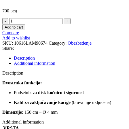
700
рсд
SAJLICA
REMINDER
Add to cart
YELLOW
Compare
quantity
Add to wishlist
SKU:
10616LAM90674
Category:
Obezbeđenje
Share:
Description
Additional information
Description
Dvostruka funkcija:
Podsetnik za
disk kočnicu i sigurnost
Kabl za zaključavanje kacige
(brava nije uključena)
Dimenzije:
150 cm – Ø 4 mm
Additional information
VRSTA