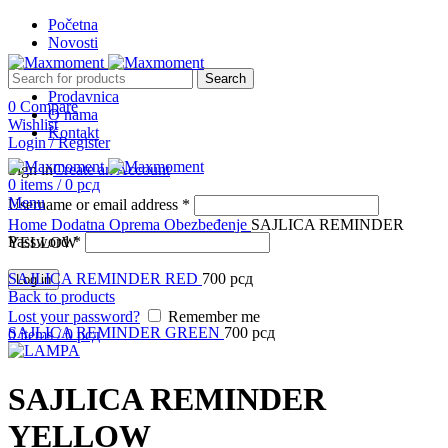
Početna
Novosti
Search
Prodavnica
0
Compare
O nama
Wishlist
Kontakt
Login / Register
Sign in
Create an Account
0
items
/
0
рсд
Menu
Username or email address
*
Click to enlarge
Home
Dodatna Oprema
Obezbeđenje
SAJLICA REMINDER
Password
*
YELLOW
SAJLICA REMINDER RED
700
рсд
Log in
Back to products
Lost your password?
Remember me
SAJLICA REMINDER GREEN
700
рсд
0
items
/
0
рсд
SAJLICA REMINDER
YELLOW