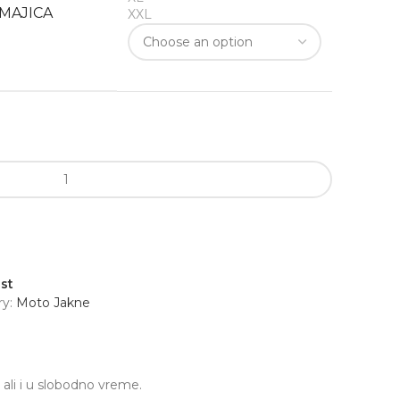
MAJICA
XXL
st
y:
Moto Jakne
 ali i u slobodno vreme.