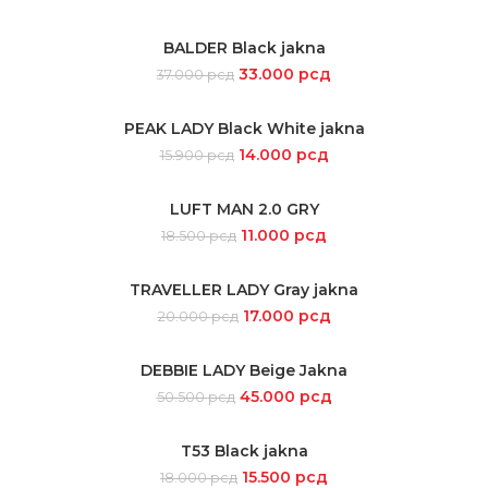
BALDER Black jakna
SELECT OPTIONS
33.000
рсд
37.000
рсд
PEAK LADY Black White jakna
SELECT OPTIONS
14.000
рсд
15.900
рсд
LUFT MAN 2.0 GRY
SELECT OPTIONS
11.000
рсд
18.500
рсд
TRAVELLER LADY Gray jakna
SELECT OPTIONS
17.000
рсд
20.000
рсд
DEBBIE LADY Beige Jakna
SELECT OPTIONS
45.000
рсд
50.500
рсд
T53 Black jakna
SELECT OPTIONS
15.500
рсд
18.000
рсд