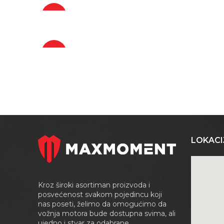
-15%
-15%
LOKACI
Kroz široki asortiman proizvoda i
posvećenost svakom pojedincu koji
nas poseti, želimo da omogućimo da
vožnja motora bude dostupna svima, ali
ujedno i stvar za odabrane.