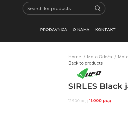
PRODAVNICA
O NAMA
KONTAKT
Home
Moto Odeća
Moto
Back to products
SIRLES Black 
11.000
рсд
12.900
рсд