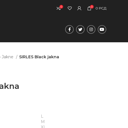
0
0
0
РСД
 Jakne
SIRLES Black jakna
jakna
L
M
XL