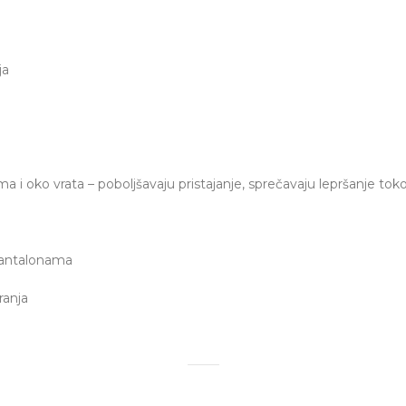
ja
i oko vrata – poboljšavaju pristajanje, sprečavaju lepršanje to
pantalonama
ranja