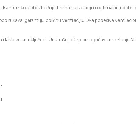
 tkanine
, koja obezbeđuje termalnu izolaciju i optimalnu udobno
 ispod rukava, garantuju odličnu ventilaciju. Dva podesiva ventil
i laktove su uključeni. Unutrašnji džep omogućava umetanje štitn
 1
1