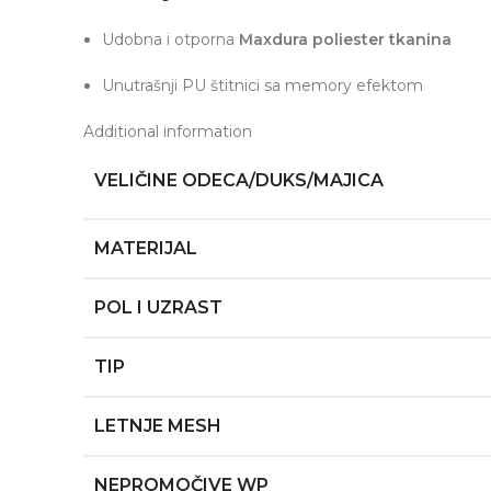
Udobna i otporna
Maxdura poliester tkanina
Unutrašnji PU štitnici sa memory efektom
Additional information
VELIČINE ODECA/DUKS/MAJICA
MATERIJAL
POL I UZRAST
TIP
LETNJE MESH
NEPROMOČIVE WP