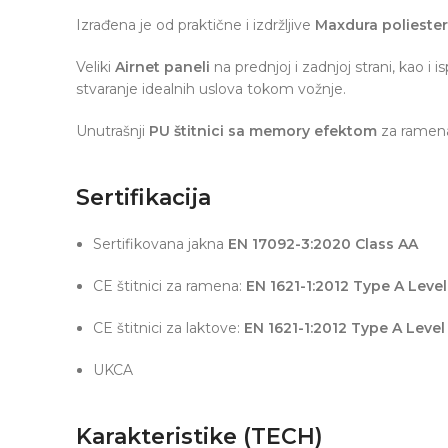
Izrađena je od praktične i izdržljive
Maxdura poliester
Veliki
Airnet paneli
na prednjoj i zadnjoj strani, kao i
stvaranje idealnih uslova tokom vožnje.
Unutrašnji
PU štitnici sa memory efektom
za ramena 
Sertifikacija
Sertifikovana jakna
EN 17092-3:2020 Class AA
CE štitnici za ramena:
EN 1621-1:2012 Type A Level
CE štitnici za laktove:
EN 1621-1:2012 Type A Level 
UKCA
Karakteristike (TECH)