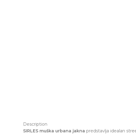
Description
SIRLES muška urbana jakna
predstavlja idealan stre