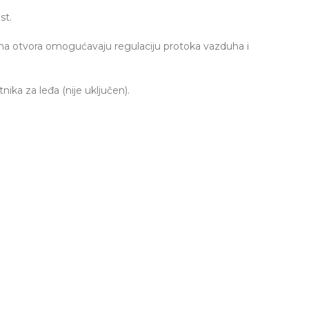
st.
aciona otvora omogućavaju regulaciju protoka vazduha i
ika za leđa (nije uključen).