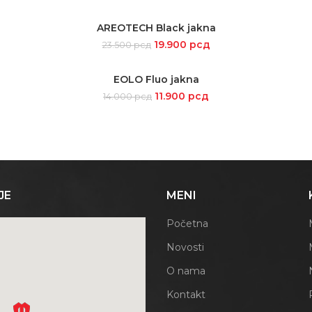
AREOTECH Black jakna
SELECT OPTIONS
19.900
рсд
23.500
рсд
EOLO Fluo jakna
SELECT OPTIONS
11.900
рсд
14.000
рсд
JE
MENI
Početna
Novosti
O nama
Kontakt