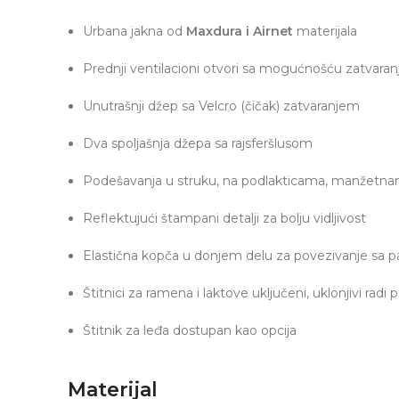
Urbana jakna od
Maxdura i Airnet
materijala
Prednji ventilacioni otvori sa mogućnošću zatvaran
Unutrašnji džep sa Velcro (čičak) zatvaranjem
Dva spoljašnja džepa sa rajsferšlusom
Podešavanja u struku, na podlakticama, manžetnama 
Reflektujući štampani detalji za bolju vidljivost
Elastična kopča u donjem delu za povezivanje sa 
Štitnici za ramena i laktove uključeni, uklonjivi radi p
Štitnik za leđa dostupan kao opcija
Materijal