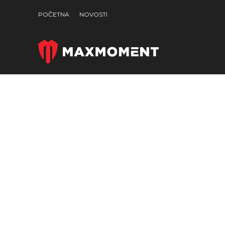
POČETNA
NOVOSTI
-15%
Click to enlarge
SOLD
OUT