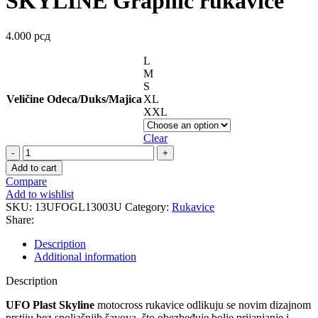
SKYLINE Graphic rukavice
4.000
рсд
L
M
S
Veličine Odeca/Duks/Majica
XL
XXL
Clear
SKYLINE
Graphic
Add to cart
rukavice
Compare
quantity
Add to wishlist
SKU:
13UFOGL13003U
Category:
Rukavice
Share:
Description
Additional information
Description
UFO Plast Skyline
motocross rukavice odlikuju se novim dizajnom
prstiju bez spoljašnjih šavova, što obezbeđuje bolje prijanjanje i