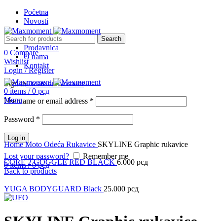
Početna
Novosti
Search
Prodavnica
0
Compare
O nama
Wishlist
Kontakt
Login / Register
Sign in
Create an Account
0
items
/
0
рсд
Menu
Username or email address
*
Password
*
Click to enlarge
Log in
Home
Moto Odeća
Rukavice
SKYLINE Graphic rukavice
Lost your password?
Remember me
CORE 2 GOGGLE RED BLACK
6.000
рсд
0
items
/
0
рсд
Back to products
YUGA BODYGUARD Black
25.000
рсд