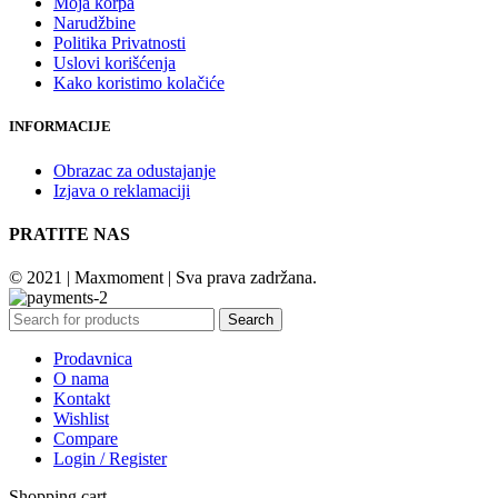
Moja korpa
Narudžbine
Politika Privatnosti
Uslovi korišćenja
Kako koristimo kolačiće
INFORMACIJE
Obrazac za odustajanje
Izjava o reklamaciji
PRATITE NAS
© 2021 | Maxmoment | Sva prava zadržana.
Search
Prodavnica
O nama
Kontakt
Wishlist
Compare
Login / Register
Shopping cart