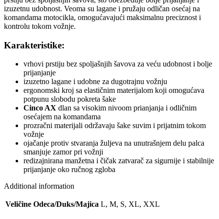
izuzetnu udobnost. Veoma su lagane i pružaju odličan osećaj na
komandama motocikla, omogućavajući maksimalnu preciznost i
kontrolu tokom vožnje.
Karakteristike:
vrhovi prstiju bez spoljašnjih šavova za veću udobnost i bolje
prijanjanje
izuzetno lagane i udobne za dugotrajnu vožnju
ergonomski kroj sa elastičnim materijalom koji omogućava
potpunu slobodu pokreta šake
Cinco AX
dlan sa visokim nivoom prianjanja i odličnim
osećajem na komandama
prozračni materijali održavaju šake suvim i prijatnim tokom
vožnje
ojačanje protiv stvaranja žuljeva na unutrašnjem delu palca
smanjuje zamor pri vožnji
redizajnirana manžetna i čičak zatvarač za sigurnije i stabilnije
prijanjanje oko ručnog zgloba
Additional information
Veličine Odeca/Duks/Majica
L, M, S, XL, XXL