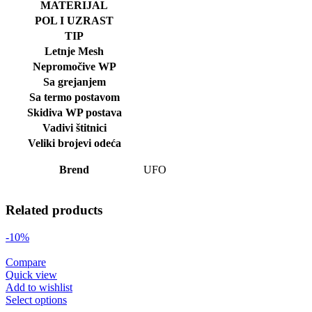
MATERIJAL
POL I UZRAST
TIP
Letnje Mesh
Nepromočive WP
Sa grejanjem
Sa termo postavom
Skidiva WP postava
Vadivi štitnici
Veliki brojevi odeća
Brend
UFO
Related products
-10%
Compare
Quick view
Add to wishlist
Select options