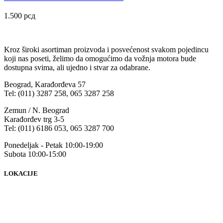
1.500
рсд
Kroz široki asortiman proizvoda i posvećenost svakom pojedincu
koji nas poseti, želimo da omogućimo da vožnja motora bude
dostupna svima, ali ujedno i stvar za odabrane.
Beograd, Karađorđeva 57
Tel: (011) 3287 258, 065 3287 258
Zemun / N. Beograd
Karađorđev trg 3-5
Tel: (011) 6186 053, 065 3287 700
Ponedeljak - Petak 10:00-19:00
Subota 10:00-15:00
LOKACIJE