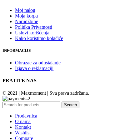
Moj nalog
Moja korpa
Narudžbine
Politika Privatnosti
Uslovi korišćenja
Kako koristimo kolačiće
INFORMACIJE
Obrazac za odustajanje
Izjava o reklamaciji
PRATITE NAS
© 2021 | Maxmoment | Sva prava zadržana.
Search
Prodavnica
O nama
Kontakt
Wishlist
Compare