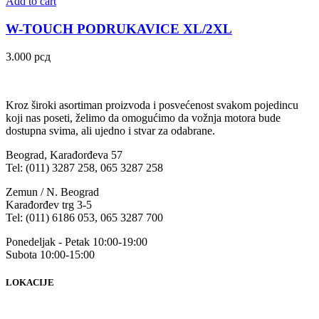
Add to cart
W-TOUCH PODRUKAVICE XL/2XL
3.000
рсд
Kroz široki asortiman proizvoda i posvećenost svakom pojedincu
koji nas poseti, želimo da omogućimo da vožnja motora bude
dostupna svima, ali ujedno i stvar za odabrane.
Beograd, Karađorđeva 57
Tel: (011) 3287 258, 065 3287 258
Zemun / N. Beograd
Karađorđev trg 3-5
Tel: (011) 6186 053, 065 3287 700
Ponedeljak - Petak 10:00-19:00
Subota 10:00-15:00
LOKACIJE