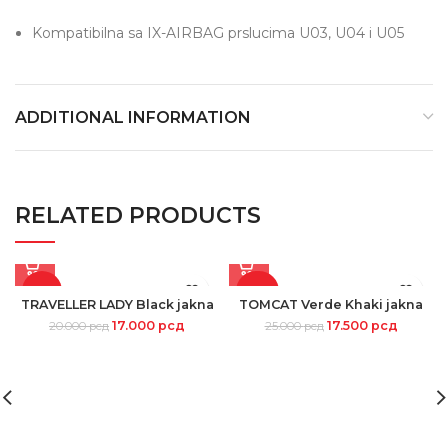
Kompatibilna sa IX-AIRBAG prslucima U03, U04 i U05
ADDITIONAL INFORMATION
RELATED PRODUCTS
-15%
-30%
TRAVELLER LADY Black jakna
TOMCAT Verde Khaki jakna
17.000
рсд
17.500
рсд
20.000
рсд
25.000
рсд
SOLD
OUT