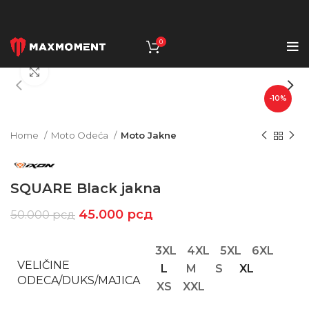
0
Click to enlarge
-10%
Home
Moto Odeća
Moto Jakne
SQUARE Black jakna
45.000
рсд
50.000
рсд
3XL
4XL
5XL
6XL
VELIČINE
L
M
S
XL
ODECA/DUKS/MAJICA
XS
XXL