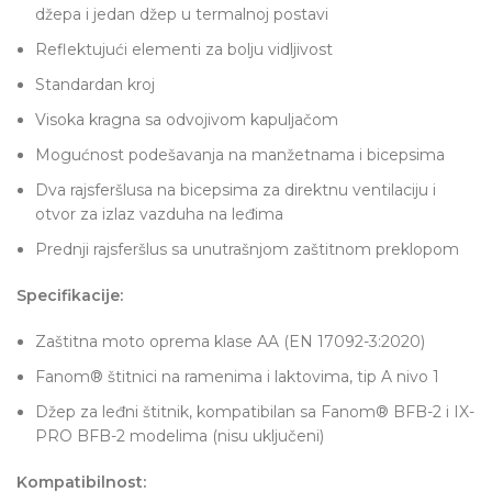
džepa i jedan džep u termalnoj postavi
Reflektujući elementi za bolju vidljivost
Standardan kroj
Visoka kragna sa odvojivom kapuljačom
Mogućnost podešavanja na manžetnama i bicepsima
Dva rajsferšlusa na bicepsima za direktnu ventilaciju i
otvor za izlaz vazduha na leđima
Prednji rajsferšlus sa unutrašnjom zaštitnom preklopom
Specifikacije:
Zaštitna moto oprema klase AA (EN 17092-3:2020)
Fanom® štitnici na ramenima i laktovima, tip A nivo 1
Džep za leđni štitnik, kompatibilan sa Fanom® BFB-2 i IX-
PRO BFB-2 modelima (nisu uključeni)
Kompatibilnost: