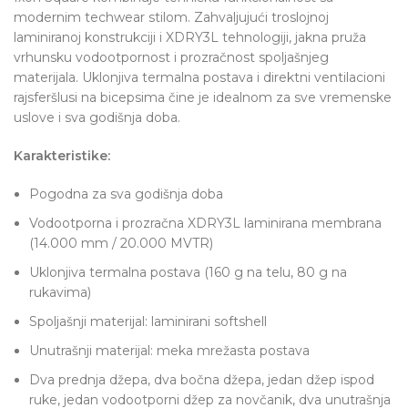
modernim techwear stilom. Zahvaljujući troslojnoj
laminiranoj konstrukciji i XDRY3L tehnologiji, jakna pruža
vrhunsku vodootpornost i prozračnost spoljašnjeg
materijala. Uklonjiva termalna postava i direktni ventilacioni
rajsferšlusi na bicepsima čine je idealnom za sve vremenske
uslove i sva godišnja doba.
Karakteristike:
Pogodna za sva godišnja doba
Vodootporna i prozračna XDRY3L laminirana membrana
(14.000 mm / 20.000 MVTR)
Uklonjiva termalna postava (160 g na telu, 80 g na
rukavima)
Spoljašnji materijal: laminirani softshell
Unutrašnji materijal: meka mrežasta postava
Dva prednja džepa, dva bočna džepa, jedan džep ispod
ruke, jedan vodootporni džep za novčanik, dva unutrašnja