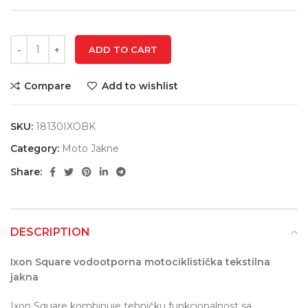
ADD TO CART
Compare
Add to wishlist
SKU:
18130IXOBK
Category:
Moto Jakne
Share:
DESCRIPTION
Ixon Square vodootporna motociklistička tekstilna
jakna
Ixon Square kombinuje tehničku funkcionalnost sa