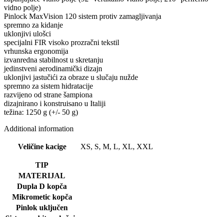
vidno polje)
Pinlock MaxVision 120 sistem protiv zamagljivanja
spremno za kidanje
uklonjivi ulošci
specijalni FIR visoko prozračni tekstil
vrhunska ergonomija
izvanredna stabilnost u skretanju
jedinstveni aerodinamički dizajn
uklonjivi jastučići za obraze u slučaju nužde
spremno za sistem hidratacije
razvijeno od strane šampiona
dizajnirano i konstruisano u Italiji
težina: 1250 g (+/- 50 g)
Additional information
Veličine kacige
XS, S, M, L, XL, XXL
TIP
MATERIJAL
Dupla D kopča
Mikrometic kopča
Pinlok uključen