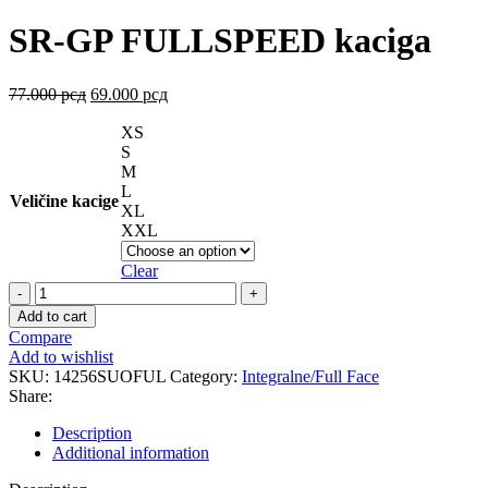
SR-GP FULLSPEED kaciga
77.000
рсд
69.000
рсд
XS
S
M
L
Veličine kacige
XL
XXL
Clear
SR-
GP
Add to cart
FULLSPEED
Compare
kaciga
Add to wishlist
quantity
SKU:
14256SUOFUL
Category:
Integralne/Full Face
Share:
Description
Additional information