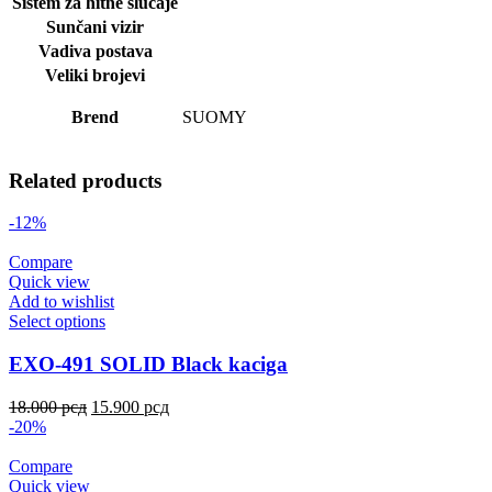
Sistem za hitne slučaje
Sunčani vizir
Vadiva postava
Veliki brojevi
Brend
SUOMY
Related products
-12%
Compare
Quick view
Add to wishlist
Select options
EXO-491 SOLID Black kaciga
18.000
рсд
15.900
рсд
-20%
Compare
Quick view