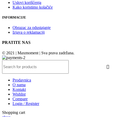
Uslovi korišćenja
Kako koristimo kolačiće
INFORMACIJE
Obrazac za odustajanje
Izjava o reklamaciji
PRATITE NAS
© 2021 | Maxmoment | Sva prava zadržana.
Prodavnica
O nama
Kontakt
Wishlist
Compare
Login / Register
Shopping cart