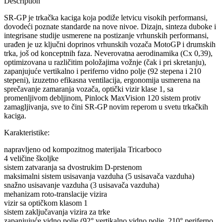
Description
SR-GP je trkačka kaciga koja podiže letvicu visokih performansi,
dovodeći poznate standarde na nove nivoe. Dizajn, sinteza duboke i
integrisane studije usmerene na postizanje vrhunskih performansi,
urađen je uz ključni doprinos vrhunskih vozača MotoGP i drumskih
trka, još od konceptnih faza. Neverovatna aerodinamika (Cx 0,39),
optimizovana u različitim položajima vožnje (čak i pri skretanju),
zapanjujuće vertikalno i periferno vidno polje (92 stepena i 210
stepeni), izuzetno efikasna ventilacija, ergonomija usmerena na
sprečavanje zamaranja vozača, optički vizir klase 1, sa
promenljivom debljinom, Pinlock MaxVision 120 sistem protiv
zamagljivanja, sve to čini SR-GP novim reperom u svetu trkačkih
kaciga.
Karakteristike:
napravljeno od kompozitnog materijala Tricarboco
4 veličine školjke
sistem zatvaranja sa dvostrukim D-prstenom
maksimalni sistem usisavanja vazduha (5 usisavača vazduha)
snažno usisavanje vazduha (3 usisavača vazduha)
mehanizam roto-translacije vizira
vizir sa optičkom klasom 1
sistem zaključavanja vizira za trke
zapanjujuće vidno polje (92° vertikalno vidno polje, 210° periferno