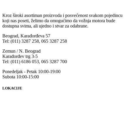
Kroz široki asortiman proizvoda i posvećenost svakom pojedincu
koji nas poseti, želimo da omogućimo da vožnja motora bude
dostupna svima, ali ujedno i stvar za odabrane.
Beograd, Karađorđeva 57
Tel: (011) 3287 258, 065 3287 258
Zemun / N. Beograd
Karađorđev trg 3-5
Tel: (011) 6186 053, 065 3287 700
Ponedeljak - Petak 10:00-19:00
Subota 10:00-15:00
LOKACIJE