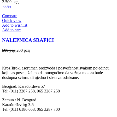
2.500
рсд
-60%
Compare
Quick view
Add to wishlist
Add to cart
NALEPNICA SRAFICI
500
рсд
200
рсд
Kroz široki asortiman proizvoda i posvećenost svakom pojedincu
koji nas poseti, želimo da omogućimo da vožnja motora bude
dostupna svima, ali ujedno i stvar za odabrane.
Beograd, Karađorđeva 57
Tel: (011) 3287 258, 065 3287 258
Zemun / N. Beograd
Karađorđev trg 3-5
Tel: (011) 6186 053, 065 3287 700