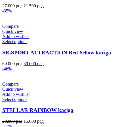
27.000
рсд
21.500
рсд
-35%
Compare
Quick view
Add to wishlist
Select options
SR-SPORT ATTRACTION Red Yellow kaciga
60.000
рсд
39.000
рсд
-46%
Compare
Quick view
Add to wishlist
Select options
STELLAR RAINBOW kaciga
28.000
рсд
15.000
рсд
-11%