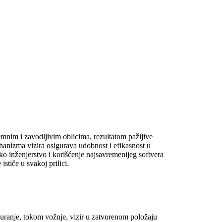
nim i zavodljivim oblicima, rezultatom pažljive
ehanizma vizira osigurava udobnost i efikasnost u
ko inženjerstvo i korišćenje najsavremenijeg softvera
tiče u svakoj prilici.
anje, tokom vožnje, vizir u zatvorenom položaju