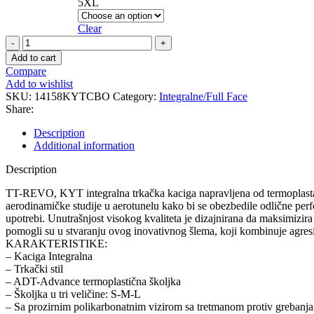
5XL
Clear
TT-
REVO
Add to cart
COMBUSTION
Compare
Orange
Add to wishlist
kaciga
SKU:
14158KYTCBO
Category:
Integralne/Full Face
quantity
Share:
Description
Additional information
Description
TT-REVO, KYT integralna trkačka kaciga napravljena od termoplasta 
aerodinamičke studije u aerotunelu kako bi se obezbedile odlične perf
upotrebi. Unutrašnjost visokog kvaliteta je dizajnirana da maksimizira
pomogli su u stvaranju ovog inovativnog šlema, koji kombinuje agresiv
KARAKTERISTIKE:
– Kaciga Integralna
– Trkački stil
– ADT-Advance termoplastična školjka
– Školjka u tri veličine: S-M-L
– Sa prozirnim polikarbonatnim vizirom sa tretmanom protiv greba