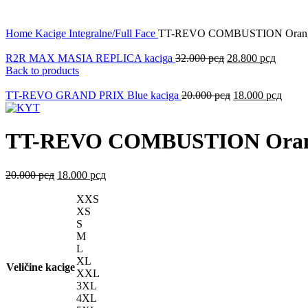
Click to enlarge
Home
Kacige
Integralne/Full Face
TT-REVO COMBUSTION Orange
R2R MAX MASIA REPLICA kaciga
32.000
рсд
28.800
рсд
Back to products
TT-REVO GRAND PRIX Blue kaciga
20.000
рсд
18.000
рсд
TT-REVO COMBUSTION Orang
20.000
рсд
18.000
рсд
XXS
XS
S
M
L
XL
Veličine kacige
XXL
3XL
4XL