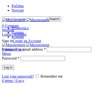
Početna
Novosti
Search
0
Compare
Prodavnica
Wishlist
O nama
Login / Register
Kontakt
Sign in
Create an Account
-10%
Username or email address
0
items
/
0
рсд
*
Menu
Password
*
Log in
Lost your password?
Remember me
0
items
/
0
рсд