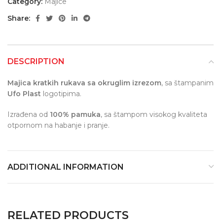
Category:
Majice
Share:
DESCRIPTION
Majica kratkih rukava sa okruglim izrezom
, sa štampanim
Ufo Plast
logotipima.
Izrađena od
100% pamuka
, sa štampom visokog kvaliteta
otpornom na habanje i pranje.
ADDITIONAL INFORMATION
RELATED PRODUCTS