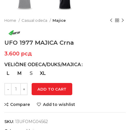
Home
Casual odeća
Majice
UFO 1977 MAJICA Crna
3.600
рсд
VELIČINE ODECA/DUKS/MAJICA
L
M
S
XL
ADD TO CART
Compare
Add to wishlist
SKU:
13UFOMG04562