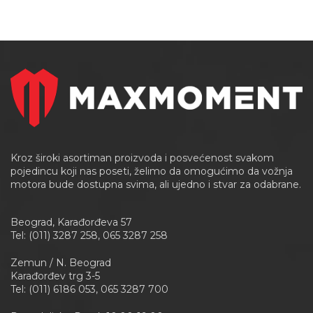
Kroz široki asortiman proizvoda i posvećenost svakom
pojedincu koji nas poseti, želimo da omogućimo da vožnja
motora bude dostupna svima, ali ujedno i stvar za odabrane.
Beograd, Karađorđeva 57
Tel: (011) 3287 258, 065 3287 258
Zemun / N. Beograd
Karađorđev trg 3-5
Tel: (011) 6186 053, 065 3287 700