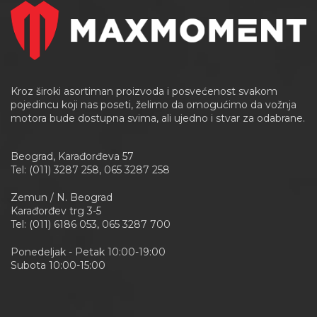
Kroz široki asortiman proizvoda i posvećenost svakom
pojedincu koji nas poseti, želimo da omogućimo da vožnja
motora bude dostupna svima, ali ujedno i stvar za odabrane.
Beograd, Karađorđeva 57
Tel: (011) 3287 258, 065 3287 258
Zemun / N. Beograd
Karađorđev trg 3-5
Tel: (011) 6186 053, 065 3287 700
Ponedeljak - Petak 10:00-19:00
Subota 10:00-15:00