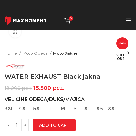
0
Click to enlarge
-14%
Home
Moto Odeća
Moto Jakne
SOLD
OUT
WATER EXHAUST Black jakna
15.500
рсд
18.000
рсд
VELIČINE ODECA/DUKS/MAJICA
3XL
4XL
5XL
L
M
S
XL
XS
XXL
ADD TO CART