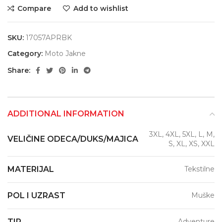
Compare
Add to wishlist
SKU:
17057APRBK
Category:
Moto Jakne
Share:
ADDITIONAL INFORMATION
3XL, 4XL, 5XL, L, M,
VELIČINE ODECA/DUKS/MAJICA
S, XL, XS, XXL
MATERIJAL
Tekstilne
POL I UZRAST
Muške
TIP
Adventure