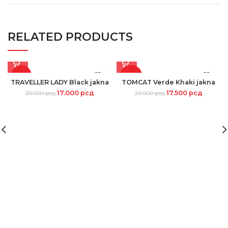
RELATED PRODUCTS
-15%
-30%
TRAVELLER LADY Black jakna
TOMCAT Verde Khaki jakna
17.000
рсд
17.500
рсд
20.000
рсд
25.000
рсд
SOLD
OUT