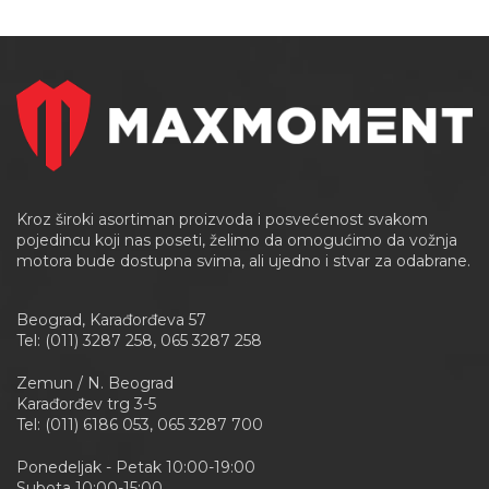
Kroz široki asortiman proizvoda i posvećenost svakom
pojedincu koji nas poseti, želimo da omogućimo da vožnja
motora bude dostupna svima, ali ujedno i stvar za odabrane.
Beograd, Karađorđeva 57
Tel: (011) 3287 258, 065 3287 258
Zemun / N. Beograd
Karađorđev trg 3-5
Tel: (011) 6186 053, 065 3287 700
Ponedeljak - Petak 10:00-19:00
Subota 10:00-15:00