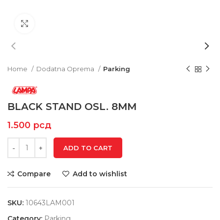
Click to enlarge
Home
Dodatna Oprema
Parking
BLACK STAND OSL. 8MM
1.500
рсд
ADD TO CART
Compare
Add to wishlist
SKU:
10643LAM001
Category:
Parking