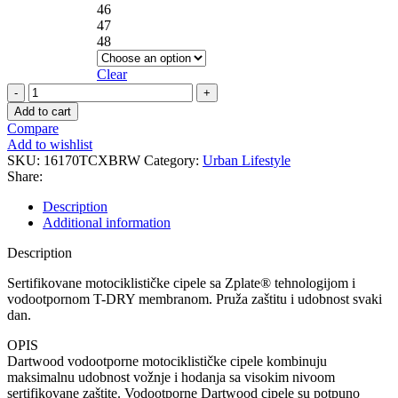
46
47
48
Clear
DARTWOOD
WATERPROOF
Add to cart
Brown
Compare
quantity
Add to wishlist
SKU:
16170TCXBRW
Category:
Urban Lifestyle
Share:
Description
Additional information
Description
Sertifikovane motociklističke cipele sa Zplate® tehnologijom i
vodootpornom T-DRY membranom. Pruža zaštitu i udobnost svaki
dan.
OPIS
Dartwood vodootporne motociklističke cipele kombinuju
maksimalnu udobnost vožnje i hodanja sa visokim nivoom
sertifikovane zaštite. Vodootporne Dartwood cipele su potpuno