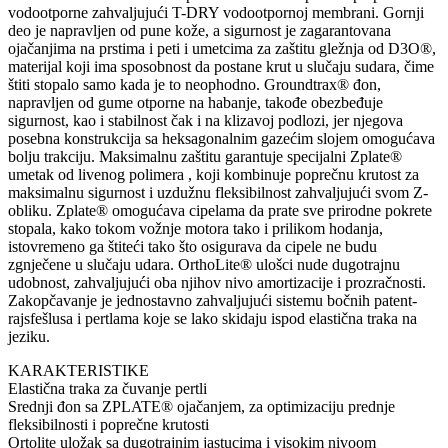
vodootporne zahvaljujući T-DRY vodootpornoj membrani. Gornji
deo je napravljen od pune kože, a sigurnost je zagarantovana
ojačanjima na prstima i peti i umetcima za zaštitu gležnja od D3O®,
materijal koji ima sposobnost da postane krut u slučaju sudara, čime
štiti stopalo samo kada je to neophodno. Groundtrax® đon,
napravljen od gume otporne na habanje, takođe obezbeđuje
sigurnost, kao i stabilnost čak i na klizavoj podlozi, jer njegova
posebna konstrukcija sa heksagonalnim gazećim slojem omogućava
bolju trakciju. Maksimalnu zaštitu garantuje specijalni Zplate®
umetak od livenog polimera , koji kombinuje poprečnu krutost za
maksimalnu sigurnost i uzdužnu fleksibilnost zahvaljujući svom Z-
obliku. Zplate® omogućava cipelama da prate sve prirodne pokrete
stopala, kako tokom vožnje motora tako i prilikom hodanja,
istovremeno ga štiteći tako što osigurava da cipele ne budu
zgnječene u slučaju udara. OrthoLite® ulošci nude dugotrajnu
udobnost, zahvaljujući oba njihov nivo amortizacije i prozračnosti.
Zakopčavanje je jednostavno zahvaljujući sistemu bočnih patent-
rajsfešlusa i pertlama koje se lako skidaju ispod elastična traka na
jeziku.
KARAKTERISTIKE
Elastična traka za čuvanje pertli
Srednji đon sa ZPLATE® ojačanjem, za optimizaciju prednje
fleksibilnosti i poprečne krutosti
Ortolite uložak sa dugotrajnim jastucima i visokim nivoom