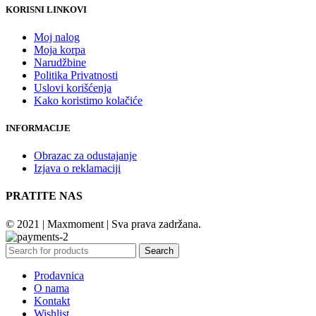
KORISNI LINKOVI
Moj nalog
Moja korpa
Narudžbine
Politika Privatnosti
Uslovi korišćenja
Kako koristimo kolačiće
INFORMACIJE
Obrazac za odustajanje
Izjava o reklamaciji
PRATITE NAS
© 2021 | Maxmoment | Sva prava zadržana.
Search
Prodavnica
O nama
Kontakt
Wishlist