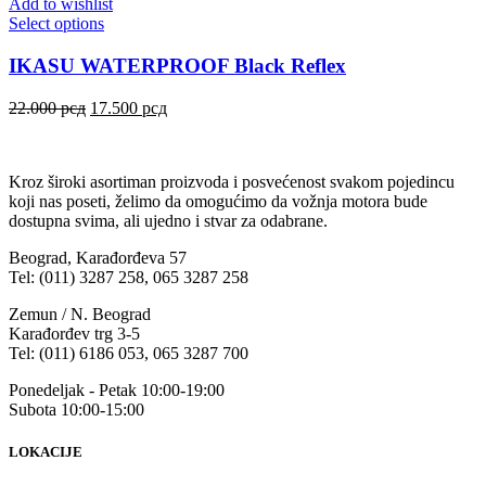
Add to wishlist
Select options
IKASU WATERPROOF Black Reflex
22.000
рсд
17.500
рсд
Kroz široki asortiman proizvoda i posvećenost svakom pojedincu
koji nas poseti, želimo da omogućimo da vožnja motora bude
dostupna svima, ali ujedno i stvar za odabrane.
Beograd, Karađorđeva 57
Tel: (011) 3287 258, 065 3287 258
Zemun / N. Beograd
Karađorđev trg 3-5
Tel: (011) 6186 053, 065 3287 700
Ponedeljak - Petak 10:00-19:00
Subota 10:00-15:00
LOKACIJE