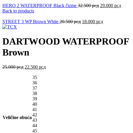
HERO 2 WATERPROOF Black čizme
32.500
рсд
29.000
рсд
Back to products
STREET 3 WP Brown White
20.500
рсд
18.000
рсд
DARTWOOD WATERPROOF
Brown
25.000
рсд
22.500
рсд
35
36
37
38
39
40
41
42
Veličine obuća
43
44
45