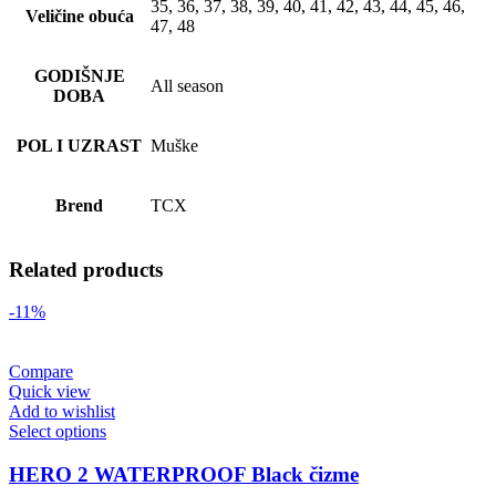
35, 36, 37, 38, 39, 40, 41, 42, 43, 44, 45, 46,
Veličine obuća
47, 48
GODIŠNJE
All season
DOBA
POL I UZRAST
Muške
Brend
TCX
Related products
-11%
Compare
Quick view
Add to wishlist
Select options
HERO 2 WATERPROOF Black čizme