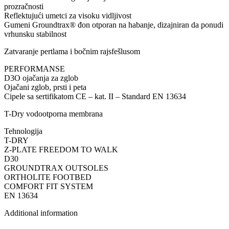
prozračnosti
Reflektujući umetci za visoku vidljivost
Gumeni Groundtrax® đon otporan na habanje, dizajniran da ponudi
vrhunsku stabilnost
Zatvaranje pertlama i bočnim rajsfešlusom
PERFORMANSE
D3O ojačanja za zglob
Ojačani zglob, prsti i peta
Cipele sa sertifikatom CE – kat. II – Standard EN 13634
T-Dry vodootporna membrana
Tehnologija
T-DRY
Z-PLATE FREEDOM TO WALK
D30
GROUNDTRAX OUTSOLES
ORTHOLITE FOOTBED
COMFORT FIT SYSTEM
EN 13634
Additional information