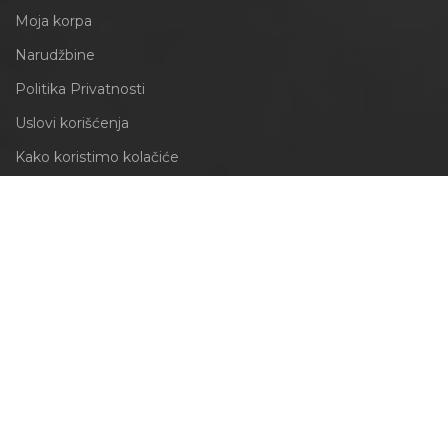
Moja korpa
Narudžbine
Politika Privatnosti
Uslovi korišćenja
Kako koristimo kolačiće
INFORMACIJE
Obrazac za odustajanje
Izjava o reklamaciji
PRATITE NAS