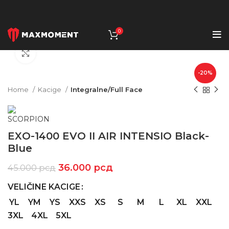
0
Click to enlarge
-20%
Home
Kacige
Integralne/Full Face
EXO-1400 EVO II AIR INTENSIO Black-
Blue
36.000
рсд
45.000
рсд
VELIČINE KACIGE
YL
YM
YS
XXS
XS
S
M
L
XL
XXL
3XL
4XL
5XL