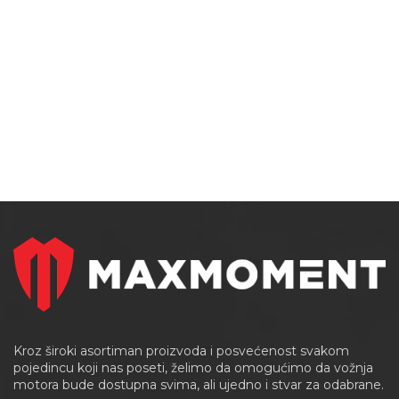
Kroz široki asortiman proizvoda i posvećenost svakom
pojedincu koji nas poseti, želimo da omogućimo da vožnja
motora bude dostupna svima, ali ujedno i stvar za odabrane.