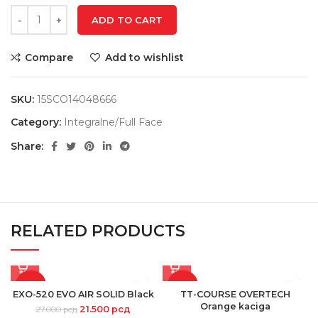
ADD TO CART
Compare
Add to wishlist
SKU:
15SCO14048666
Category:
Integralne/Full Face
Share:
RELATED PRODUCTS
-20%
-30%
EXO-520 EVO AIR SOLID Black
TT-COURSE OVERTECH
Orange kaciga
21.500
рсд
27.000
рсд