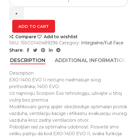
1400
EVO
II
AIR
ADD TO CART
LINART
Compare
Add to wishlist
Black-
SKU:
15SCO140489296
Category:
Integralne/Full Face
Blue-
Share:
Red
quantity
DESCRIPTION
ADDITIONAL INFORMATION
Description
EXO-1400 EVO II nečujno nadmašuje svog
prethodnika, 1400 EVO.
Uz najnoviju Scorpion Exo tehnologiju, uživajte u tihoj
vožnji bez premca.
Modifikovani gornji spijler obezbeđuje optimalan protok
vazduha, ventilaciju kacige i efikasnu evakuaciju vrućeg
vazduha kroz zadnji ventilacioni otvor.
Poboljšan rad za optimalna udobnost: Posvetili smo
veliku pažnju da kod EXO-1400 EVO II, svaka funkcija