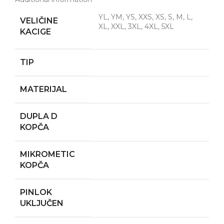
YL, YM, YS, XXS, XS, S, M, L,
VELIČINE
XL, XXL, 3XL, 4XL, 5XL
KACIGE
TIP
MATERIJAL
DUPLA D
KOPČA
MIKROMETIC
KOPČA
PINLOK
UKLJUČEN