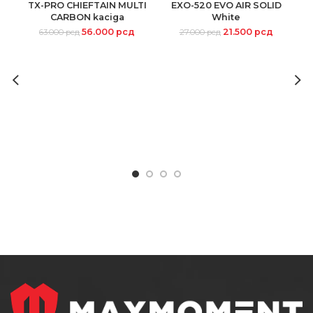
TX-PRO CHIEFTAIN MULTI
EXO-520 EVO AIR SOLID
CARBON kaciga
White
56.000
рсд
21.500
рсд
63.000
рсд
27.000
рсд