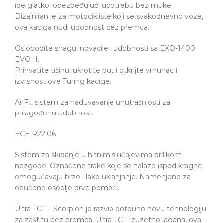
ide glatko, obezbeđujući upotrebu bez muke.
Dizajniran je za motocikliste koji se svakodnevno voze,
ova kaciga nudi udobnost bez premca.
Oslobodite snagu inovacije i udobnosti sa EXO-1400
EVO II.
Prihvatite tišinu, ukrotite put i otkrijte vrhunac i
izvrsnost ove Turing kacige.
AirFit sistem za naduvavanje unutrašnjosti za
prilagođenu udobnost.
ECE R22.06
Sistem za skidanje u hitnim slučajevima prilikom
nezgode. Označene trake koje se nalaze ispod kragne
omogućavaju brzo i lako uklanjanje. Namenjeno za
obučeno osoblje prve pomoći.
Ultra TCT – Scorpion je razvio potpuno novu tehnologiju
za zaštitu bez premca: Ultra-TCT Izuzetno lagana, ova