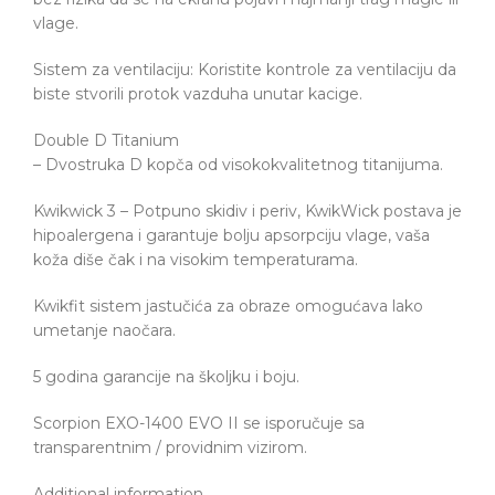
vlage.
Sistem za ventilaciju: Koristite kontrole za ventilaciju da
biste stvorili protok vazduha unutar kacige.
Double D Titanium
– Dvostruka D kopča od visokokvalitetnog titanijuma.
Kwikwick 3 – Potpuno skidiv i periv, KwikWick postava je
hipoalergena i garantuje bolju apsorpciju vlage, vaša
koža diše čak i na visokim temperaturama.
Kwikfit sistem jastučića za obraze omogućava lako
umetanje naočara.
5 godina garancije na školjku i boju.
Scorpion EXO-1400 EVO II se isporučuje sa
transparentnim / providnim vizirom.
Additional information