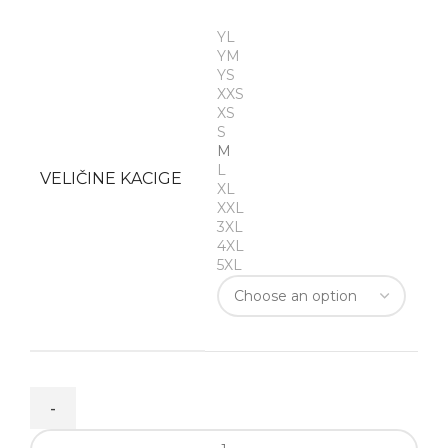
YL
YM
YS
XXS
XS
S
M
L
VELIČINE KACIGE
XL
XXL
3XL
4XL
5XL
EXO-