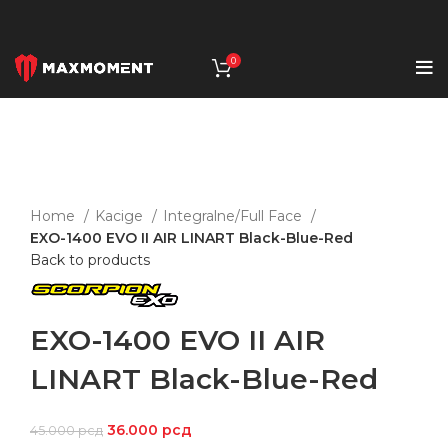
0
-20%
Click to enlarge
Home
Kacige
Integralne/Full Face
EXO-1400 EVO II AIR LINART Black-Blue-Red
Back to products
EXO-1400 EVO II AIR
LINART Black-Blue-Red
36.000
рсд
45.000
рсд