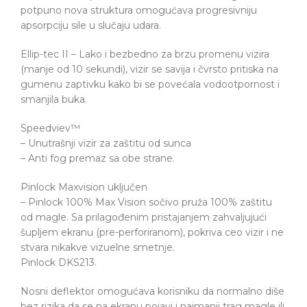
potpuno nova struktura omogućava progresivniju
apsorpciju sile u slučaju udara.
Ellip-tec II – Lako i bezbedno za brzu promenu vizira
(manje od 10 sekundi), vizir se savija i čvrsto pritiska na
gumenu zaptivku kako bi se povećala vodootpornost i
smanjila buka.
Speedviev™
– Unutrašnji vizir za zaštitu od sunca
– Anti fog premaz sa obe strane.
Pinlock Maxvision uključen
– Pinlock 100% Max Vision sočivo pruža 100% zaštitu
od magle. Sa prilagođenim pristajanjem zahvaljujući
šupljem ekranu (pre-perforiranom), pokriva ceo vizir i ne
stvara nikakve vizuelne smetnje.
Pinlock DKS213.
Nosni deflektor omogućava korisniku da normalno diše
bez rizika da se na ekranu pojavi i najmanji trag magle ili