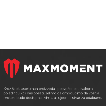
Kroz široki asortiman proizvoda i posvećenost svakom
pojedincu koji nas poseti, želimo da omogućimo da vožnja
motora bude dostupna svima, ali ujedno i stvar za odabrane.