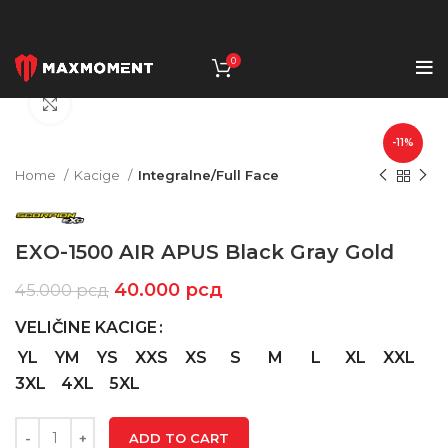
0
Click to enlarge
-11%
Home
Kacige
Integralne/Full Face
EXO-1500 AIR APUS Black Gray Gold
40.000
рсд
45.000
рсд
VELIČINE KACIGE
YL
YM
YS
XXS
XS
S
M
L
XL
XXL
3XL
4XL
5XL
ADD TO CART