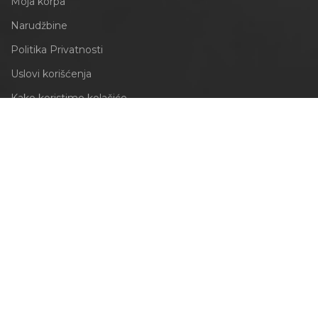
Moja korpa
Narudžbine
Politika Privatnosti
Uslovi korišćenja
Kako koristimo kolačiće
INFORMACIJE
Obrazac za odustajanje
Izjava o reklamaciji
PRATITE NAS