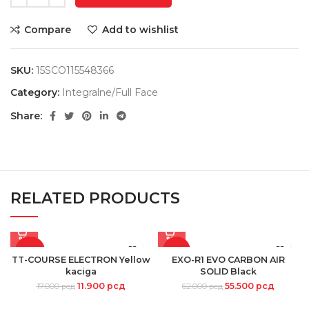
Compare
Add to wishlist
SKU:
15SCO115548366
Category:
Integralne/Full Face
Share:
RELATED PRODUCTS
-30%
-10%
TT-COURSE ELECTRON Yellow
EXO-R1 EVO CARBON AIR
kaciga
SOLID Black
SOLD
11.900
рсд
OUT
55.500
рсд
17.000
рсд
62.000
рсд