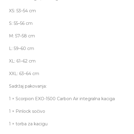
XS: 53–54 cm
S: 55–56 cm
M: 57–58 cm
L: 59–60 cm
XL: 61–62 cm
XXL: 63–64 cm
Sadržaj pakovanja:
1 × Scorpion EXO-1500 Carbon Air integralna kaciga
1 × Pinlock sočivo
1 × torba za kacigu