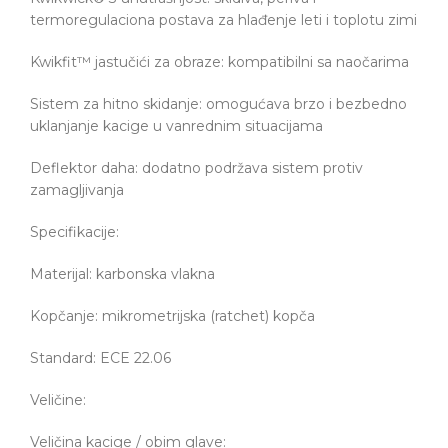
termoregulaciona postava za hlađenje leti i toplotu zimi
Kwikfit™ jastučići za obraze: kompatibilni sa naočarima
Sistem za hitno skidanje: omogućava brzo i bezbedno
uklanjanje kacige u vanrednim situacijama
Deflektor daha: dodatno podržava sistem protiv
zamagljivanja
Specifikacije:
Materijal: karbonska vlakna
Kopčanje: mikrometrijska (ratchet) kopča
Standard: ECE 22.06
Veličine:
Veličina kacige / obim glave: