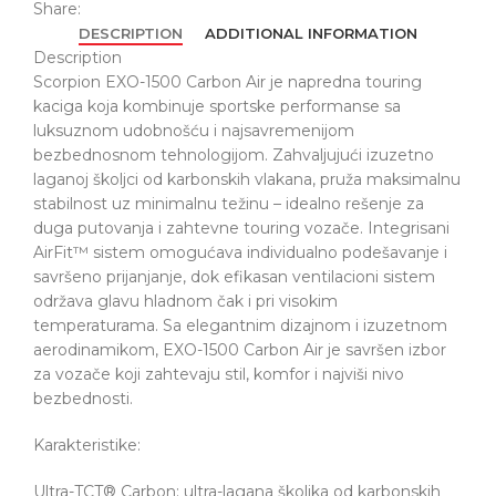
Share:
DESCRIPTION
ADDITIONAL INFORMATION
Description
Scorpion EXO-1500 Carbon Air je napredna touring
kaciga koja kombinuje sportske performanse sa
luksuznom udobnošću i najsavremenijom
bezbednosnom tehnologijom. Zahvaljujući izuzetno
laganoj školjci od karbonskih vlakana, pruža maksimalnu
stabilnost uz minimalnu težinu – idealno rešenje za
duga putovanja i zahtevne touring vozače. Integrisani
AirFit™ sistem omogućava individualno podešavanje i
savršeno prijanjanje, dok efikasan ventilacioni sistem
održava glavu hladnom čak i pri visokim
temperaturama. Sa elegantnim dizajnom i izuzetnom
aerodinamikom, EXO-1500 Carbon Air je savršen izbor
za vozače koji zahtevaju stil, komfor i najviši nivo
bezbednosti.
Karakteristike:
Ultra-TCT® Carbon: ultra-lagana školjka od karbonskih