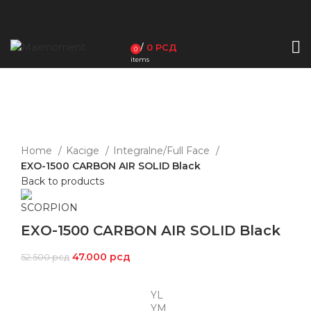
/
0
РСД
0
items
-10%
Click to enlarge
Home
Kacige
Integralne/Full Face
EXO-1500 CARBON AIR SOLID Black
Back to products
EXO-1500 CARBON AIR SOLID Black
47.000
рсд
52.500
рсд
YL
YM