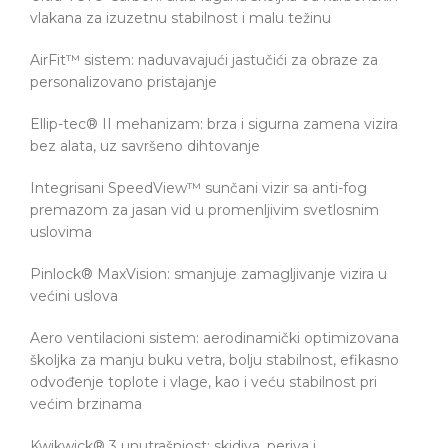
vlakana za izuzetnu stabilnost i malu težinu
AirFit™ sistem: naduvavajući jastučići za obraze za
personalizovano pristajanje
Ellip-tec® II mehanizam: brza i sigurna zamena vizira
bez alata, uz savršeno dihtovanje
Integrisani SpeedView™ sunčani vizir sa anti-fog
premazom za jasan vid u promenljivim svetlosnim
uslovima
Pinlock® MaxVision: smanjuje zamagljivanje vizira u
većini uslova
Aero ventilacioni sistem: aerodinamički optimizovana
školjka za manju buku vetra, bolju stabilnost, efikasno
odvođenje toplote i vlage, kao i veću stabilnost pri
većim brzinama
Kwikwick® 3 unutrašnjost: skidiva, periva i