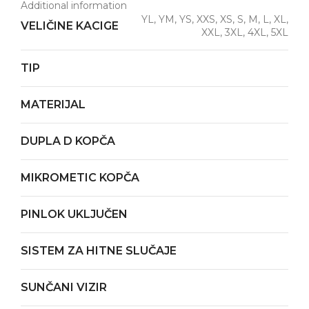
Additional information
YL, YM, YS, XXS, XS, S, M, L, XL,
VELIČINE KACIGE
XXL, 3XL, 4XL, 5XL
TIP
MATERIJAL
DUPLA D KOPČA
MIKROMETIC KOPČA
PINLOK UKLJUČEN
SISTEM ZA HITNE SLUČAJE
SUNČANI VIZIR