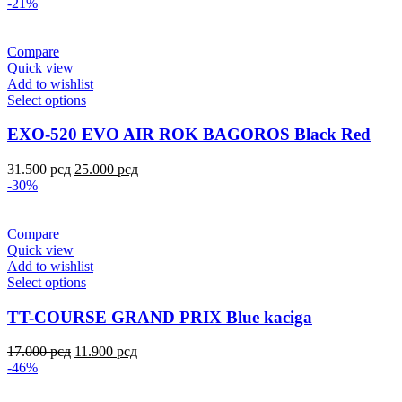
-21%
Compare
Quick view
Add to wishlist
Select options
EXO-520 EVO AIR ROK BAGOROS Black Red
31.500
рсд
25.000
рсд
-30%
Compare
Quick view
Add to wishlist
Select options
TT-COURSE GRAND PRIX Blue kaciga
17.000
рсд
11.900
рсд
-46%