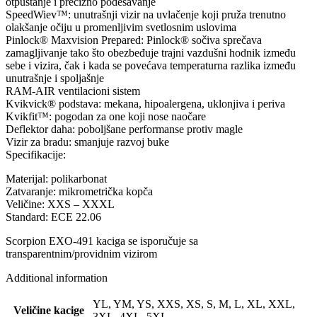
otpuštanje i precizno podešavanje
SpeedWiev™: unutrašnji vizir na uvlačenje koji pruža trenutno
olakšanje očiju u promenljivim svetlosnim uslovima
Pinlock® Maxvision Prepared: Pinlock® sočiva sprečava
zamagljivanje tako što obezbeđuje trajni vazdušni hodnik između
sebe i vizira, čak i kada se povećava temperaturna razlika između
unutrašnje i spoljašnje
RAM-AIR ventilacioni sistem
Kvikvick® podstava: mekana, hipoalergena, uklonjiva i periva
Kvikfit™: pogodan za one koji nose naočare
Deflektor daha: poboljšane performanse protiv magle
Vizir za bradu: smanjuje razvoj buke
Specifikacije:
Materijal: polikarbonat
Zatvaranje: mikrometrička kopča
Veličine: XXS – XXXL
Standard: ECE 22.06
Scorpion EXO-491 kaciga se isporučuje sa
transparentnim/providnim vizirom
Additional information
YL, YM, YS, XXS, XS, S, M, L, XL, XXL,
Veličine kacige
3XL, 4XL, 5XL