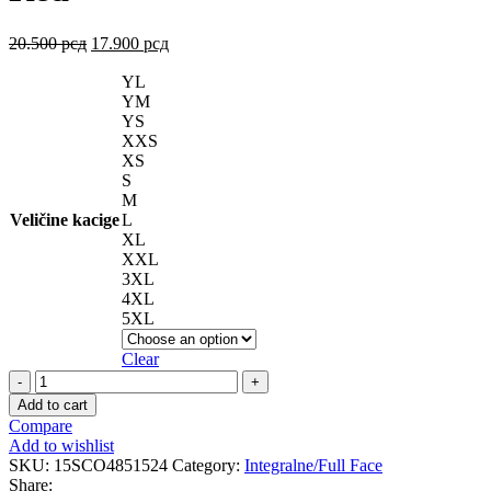
20.500
рсд
17.900
рсд
YL
YM
YS
XXS
XS
S
M
Veličine kacige
L
XL
XXL
3XL
4XL
5XL
Clear
EXO-
491
Add to cart
SPECTOR
Compare
Black
Add to wishlist
Red
SKU:
15SCO4851524
Category:
Integralne/Full Face
quantity
Share: