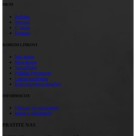
MENI
Početna
Novosti
O nama
Kontakt
KORISNI LINKOVI
Moj nalog
Moja korpa
Narudžbine
Politika Privatnosti
Uslovi korišćenja
Kako koristimo kolačiće
INFORMACIJE
Obrazac za odustajanje
Izjava o reklamaciji
PRATITE NAS