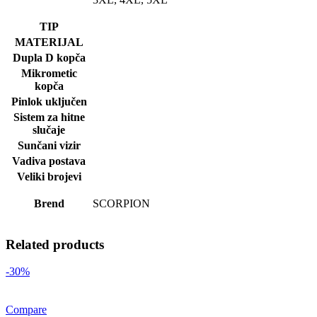
TIP
MATERIJAL
Dupla D kopča
Mikrometic
kopča
Pinlok uključen
Sistem za hitne
slučaje
Sunčani vizir
Vadiva postava
Veliki brojevi
Brend
SCORPION
Related products
-30%
Compare