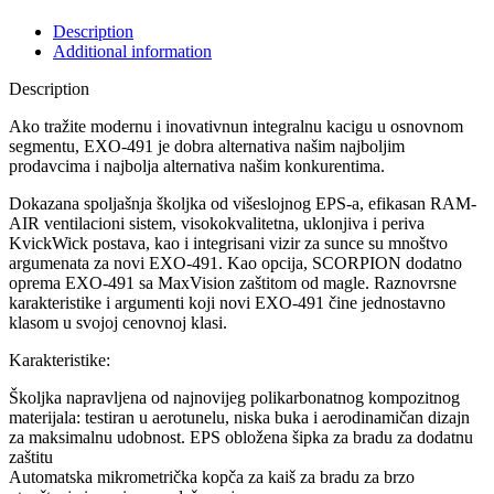
Description
Additional information
Description
Ako tražite modernu i inovativnun integralnu kacigu u osnovnom
segmentu, EXO-491 je dobra alternativa našim najboljim
prodavcima i najbolja alternativa našim konkurentima.
Dokazana spoljašnja školjka od višeslojnog EPS-a, efikasan RAM-
AIR ventilacioni sistem, visokokvalitetna, uklonjiva i periva
KvickWick postava, kao i integrisani vizir za sunce su mnoštvo
argumenata za novi EXO-491. Kao opcija, SCORPION dodatno
oprema EXO-491 sa MaxVision zaštitom od magle. Raznovrsne
karakteristike i argumenti koji novi EXO-491 čine jednostavno
klasom u svojoj cenovnoj klasi.
Karakteristike:
Školjka napravljena od najnovijeg polikarbonatnog kompozitnog
materijala: testiran u aerotunelu, niska buka i aerodinamičan dizajn
za maksimalnu udobnost. EPS obložena šipka za bradu za dodatnu
zaštitu
Automatska mikrometrička kopča za kaiš za bradu za brzo