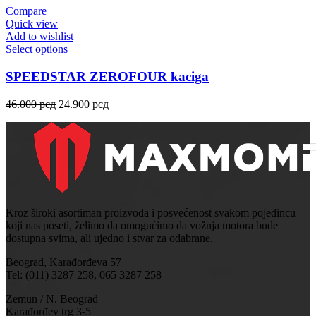
Compare
Quick view
Add to wishlist
Select options
SPEEDSTAR ZEROFOUR kaciga
46.000
рсд
24.900
рсд
Kroz široki asortiman proizvoda i posvećenost svakom pojedincu
koji nas poseti, želimo da omogućimo da vožnja motora bude
dostupna svima, ali ujedno i stvar za odabrane.
Beograd, Karađorđeva 57
Tel: (011) 3287 258, 065 3287 258
Zemun / N. Beograd
Karađorđev trg 3-5