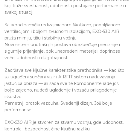
koji traže svestranost, udobnost i postojane performanse u
svakoj situaciji.
Sa aerodinamički redizajniranom školjkom, poboljšanom
ventilacijom i boljom zvučnom izolacijom, EXO-530 AIR
pruža mirniju, tišu i stabilniju vožnju.
Novi sistem unutrašnjih postava obezbeđuje preciznije i
sigurnije prijanjanje, dok unapređeni materijali doprinose
većoj udobnosti i dugotrajnosti.
Zadržava sve ključne karakteristike prethodnika — kao što
su ugrađeni sunčani vizir i AIRFIT sistem naduvavanja
jastučića obraza — ali sada sve te komponente rade još
bolje zajedno, nudeći uglađenije i vozaču prilagođenije
iskustvo.
Pametniji protok vazduha. Svedeniji dizajn. Još bolje
performanse.
EXO-530 AIR je stvoren za stvarnu vožnju, gde udobnost,
kontrola i bezbednost čine ključnu razliku.