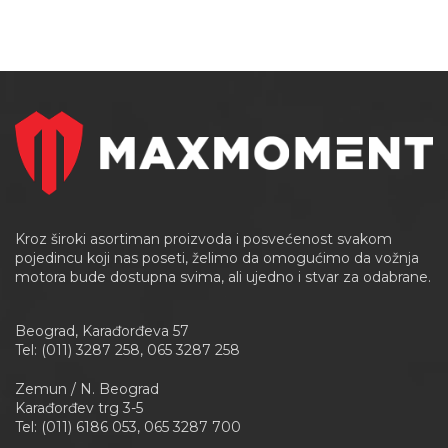
Kroz široki asortiman proizvoda i posvećenost svakom
pojedincu koji nas poseti, želimo da omogućimo da vožnja
motora bude dostupna svima, ali ujedno i stvar za odabrane.
Beograd, Karađorđeva 57
Tel: (011) 3287 258, 065 3287 258
Zemun / N. Beograd
Karađorđev trg 3-5
Tel: (011) 6186 053, 065 3287 700