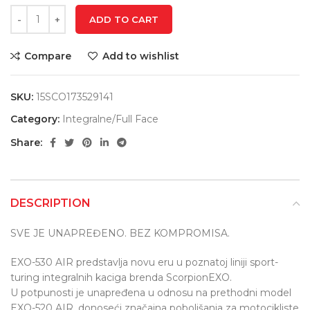
ADD TO CART
Compare
Add to wishlist
SKU:
15SCO173529141
Category:
Integralne/Full Face
Share:
DESCRIPTION
SVE JE UNAPREĐENO. BEZ KOMPROMISA.
EXO-530 AIR predstavlja novu eru u poznatoj liniji sport-
turing integralnih kaciga brenda ScorpionEXO.
U potpunosti je unapređena u odnosu na prethodni model
EXO-520 AIR, donoseći značajna poboljšanja za motocikliste