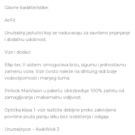
Glavne karakteristike:
AirFit
Unutrašnji jastučići koji se naduvavaju za savršeno prijanjanje
i dodatnu udobnost.
Vizir i dodaci
Ellip-tec II sistem: omogućava brzu, sigurnu i jednostavnu
zamenu vizira. Vizir čvrsto naleže na dihtung radi bolje
vodootpornosti i manjeg šuma.
Pinlock MaxVision u paketu: obezbeđuje 100% zaštitu od
zamagljivanja i maksimalnu vidljivost.
Optička klasa 1: vizir različite debljine preko zakrivljene
površine pruža jasniju sliku bez izobličenja i odsjaja.
Unutrašnjost – KwikWick 3