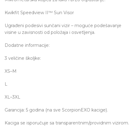
Kwikfit Speedview II™ Sun Visor
Ugrađeni podesivi sunčani vizir – moguće podešavanje
visine u zavisnosti od položaja i osvetljenja.
Dodatne informacije:
3 veličine školjke:
XS–M
L
XL–3XL
Garancija: 5 godina (na sve ScorpionEXO kacige).
Kaciga se isporučuje sa transparentnim/providnim vizirom.