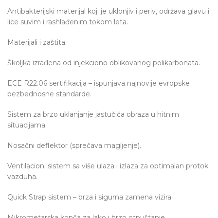
Antibakterijski materijal koji je uklonjiv i periv, održava glavu i
lice suvim i rashlađenim tokom leta.
Materijali i zaštita
Školjka izrađena od injekciono oblikovanog polikarbonata.
ECE R22.06 sertifikacija – ispunjava najnovije evropske
bezbednosne standarde.
Sistem za brzo uklanjanje jastučića obraza u hitnim
situacijama.
Nosačni deflektor (sprečava magljenje).
Ventilacioni sistem sa više ulaza i izlaza za optimalan protok
vazduha.
Quick Strap sistem – brza i sigurna zamena vizira.
Mikrometarska kopča za lako i brzo otpuštanje.