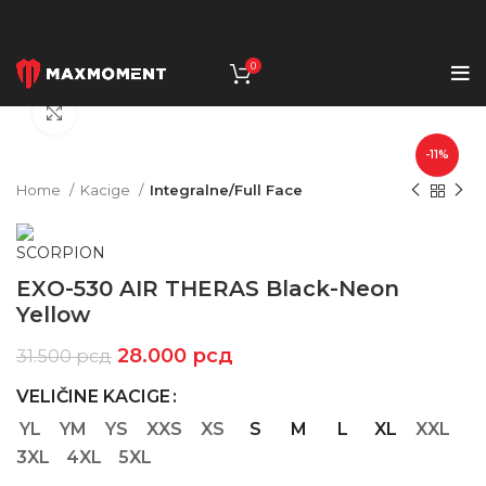
0
Click to enlarge
-11%
Home
Kacige
Integralne/Full Face
EXO-530 AIR THERAS Black-Neon
Yellow
28.000
рсд
31.500
рсд
VELIČINE KACIGE
YL
YM
YS
XXS
XS
S
M
L
XL
XXL
3XL
4XL
5XL