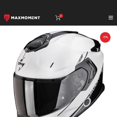
0
-11%