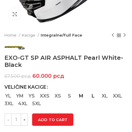
Click to enlarge
Home
Kacige
Integralne/Full Face
EXO-GT SP AIR ASPHALT Pearl White-
Black
60.000
рсд
67.500
рсд
VELIČINE KACIGE
YL
YM
YS
XXS
XS
S
M
L
XL
XXL
3XL
4XL
5XL
ADD TO CART