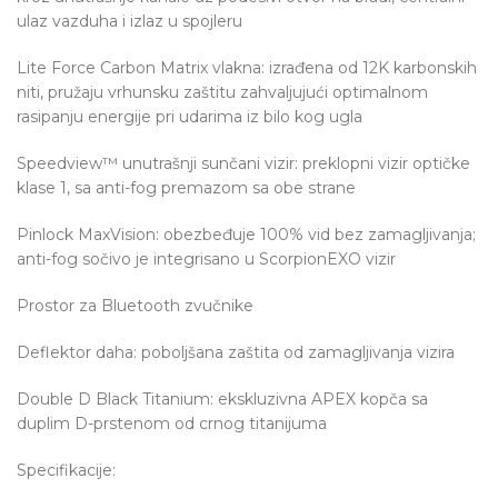
ulaz vazduha i izlaz u spojleru
Lite Force Carbon Matrix vlakna: izrađena od 12K karbonskih
niti, pružaju vrhunsku zaštitu zahvaljujući optimalnom
rasipanju energije pri udarima iz bilo kog ugla
Speedview™ unutrašnji sunčani vizir: preklopni vizir optičke
klase 1, sa anti-fog premazom sa obe strane
Pinlock MaxVision: obezbeđuje 100% vid bez zamagljivanja;
anti-fog sočivo je integrisano u ScorpionEXO vizir
Prostor za Bluetooth zvučnike
Deflektor daha: poboljšana zaštita od zamagljivanja vizira
Double D Black Titanium: ekskluzivna APEX kopča sa
duplim D-prstenom od crnog titanijuma
Specifikacije: