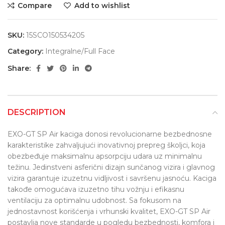
Compare
Add to wishlist
SKU:
15SCO150534205
Category:
Integralne/Full Face
Share:
DESCRIPTION
EXO-GT SP Air kaciga donosi revolucionarne bezbednosne
karakteristike zahvaljujući inovativnoj prepreg školjci, koja
obezbeđuje maksimalnu apsorpciju udara uz minimalnu
težinu. Jedinstveni asferični dizajn sunčanog vizira i glavnog
vizira garantuje izuzetnu vidljivost i savršenu jasnoću. Kaciga
takođe omogućava izuzetno tihu vožnju i efikasnu
ventilaciju za optimalnu udobnost. Sa fokusom na
jednostavnost korišćenja i vrhunski kvalitet, EXO-GT SP Air
postavlja nove standarde u pogledu bezbednosti, komfora i