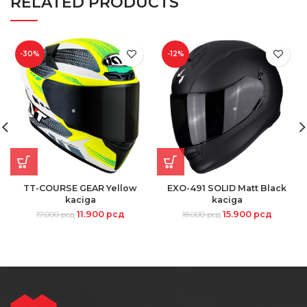
RELATED PRODUCTS
-30%
-12%
TT-COURSE GEAR Yellow
EXO-491 SOLID Matt Black
kaciga
kaciga
11.900
рсд
15.900
рсд
17.000
рсд
18.000
рсд