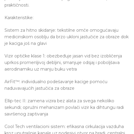
praktičnosti.
Karakteristike:
Sistem za hitno skidanje: tekstilne omče omogućavaju
medicinskom osoblju da brzo ukloni jastučiće za obraze dok
je kaciga još na glavi
Vizir optičke klase 1: obezbeđuje jasan vid bez izobličenja
uprkos promenljivoj debljini, smanjuje odsjaj i poboljšava
aerodinamiku uz manju buku vetra
AirFit™: individualno podešavanje kacige pomoću
naduvavajućih jastučića za obraze
Ellip-tec II: zamena vizira bez alata za svega nekoliko
sekundi; opružni mehanizam povlači vizir ka dihtungu radi
savršenog zaptivanja
Cool Tech ventilacioni sistem: efikasna cirkulacija vazduha
kroz unutrašnje kanale uz podesivi otvor na bradi, centralni