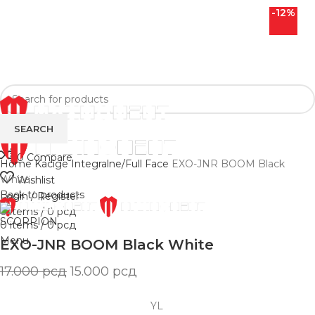
-12%
POČETNA
NOVOSTI
SEARCH
0
Compare
Home
Kacige
Integralne/Full Face
EXO-JNR BOOM Black
PRODAVNICA
O NAMA
KONTAKT
White
Wishlist
Back to products
Login / Register
0
items
/
0
рсд
0
items
/
0
рсд
Menu
EXO-JNR BOOM Black White
17.000
рсд
15.000
рсд
YL