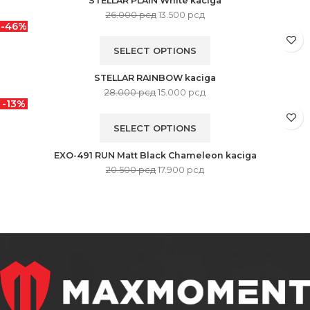
STELLAR PLAIN White kaciga
26.000
рсд
13.500
рсд
-46%
SELECT OPTIONS
STELLAR RAINBOW kaciga
28.000
рсд
15.000
рсд
-13%
SELECT OPTIONS
EXO-491 RUN Matt Black Chameleon kaciga
20.500
рсд
17.900
рсд