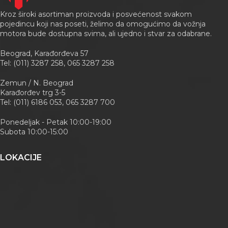
Kroz široki asortiman proizvoda i posvećenost svakom
pojedincu koji nas poseti, želimo da omogućimo da vožnja
motora bude dostupna svima, ali ujedno i stvar za odabrane.
Beograd, Karađorđeva 57
Tel: (011) 3287 258, 065 3287 258
Zemun / N. Beograd
Karađorđev trg 3-5
Tel: (011) 6186 053, 065 3287 700
Ponedeljak - Petak 10:00-19:00
Subota 10:00-15:00
LOKACIJE