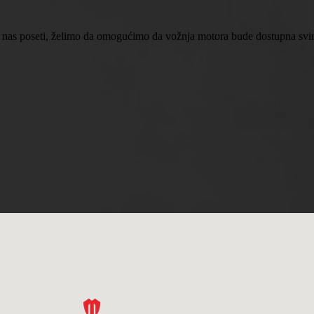
 nas poseti, želimo da omogućimo da vožnja motora bude dostupna svima