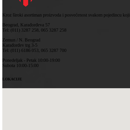
Kroz široki asortiman proizvoda i posvećenost svakom pojedincu koji
Beograd, Karađorđeva 57
Tel: (011) 3287 258, 065 3287 258
Zemun / N. Beograd
Karađorđev trg 3-5
Tel: (011) 6186 053, 065 3287 700
Ponedeljak - Petak 10:00-19:00
Subota 10:00-15:00
LOKACIJE