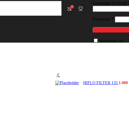
Username or email 
0
Password
*
Remember me
HIFLO FILTER 133
1.000