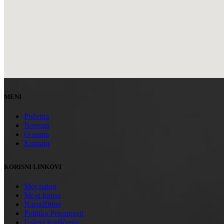
MENI
Početna
Novosti
O nama
Kontakt
KORISNI LINKOVI
Moj nalog
Moja korpa
Narudžbine
Politika Privatnosti
Uslovi korišćenja