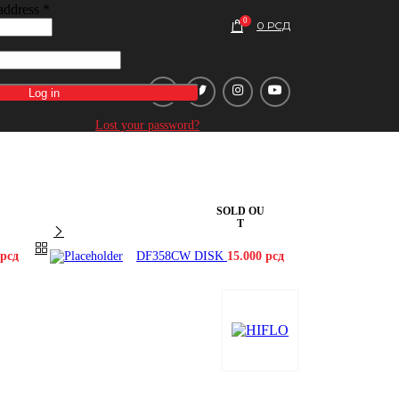
address
*
0
0
РСД
Log in
Lost your password?
SOLD OU
T
рсд
DF358CW DISK
15.000
рсд