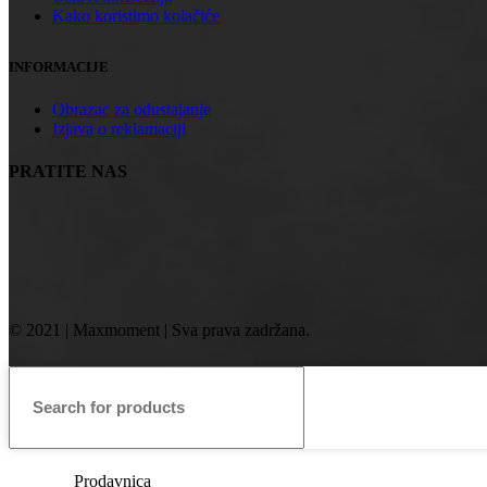
Kako koristimo kolačiće
INFORMACIJE
Obrazac za odustajanje
Izjava o reklamaciji
PRATITE NAS
© 2021 | Maxmoment | Sva prava zadržana.
Prodavnica