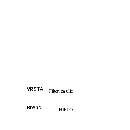
VRSTA
Filteri za ulje
Brend
HIFLO