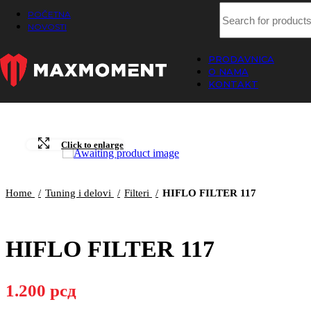
POČETNA
NOVOSTI
PRODAVNICA
O NAMA
KONTAKT
Click to enlarge
Home
Tuning i delovi
Filteri
HIFLO FILTER 117
HIFLO FILTER 117
1.200
рсд