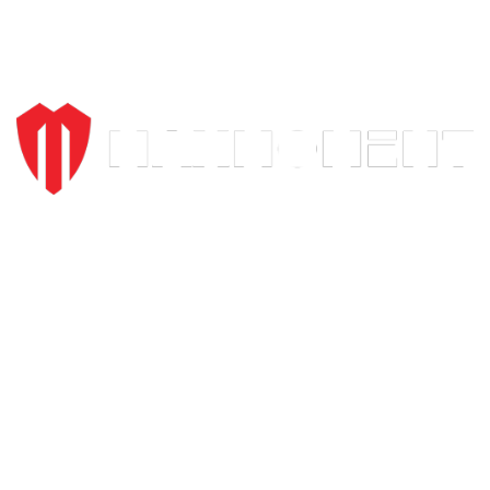
Kroz široki asortiman proizvoda i posvećenost svakom
pojedincu koji nas poseti, želimo da omogućimo da vožnja
motora bude dostupna svima, ali ujedno i stvar za odabrane.
Beograd, Karađorđeva 57
Tel: (011) 3287 258, 065 3287 258
Zemun / N. Beograd
Karađorđev trg 3-5
Tel: (011) 6186 053, 065 3287 700